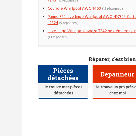
7249
(10 réponses )
Courroie Whirlpool AWO 1460
(12 réponses )
Panne F22 lave linge Whirlpool AWO /D7324 Cart
L2524
(9 réponses )
Lave-linge Whirlpool awo/d 7242 ne démarre plu
(13 réponses )
Réparer, c'est bien
Pièces
Dépanneur
détachées
Je trouve mes pièces
Je trouve un pro près 
détachées
chez moi