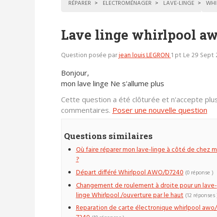
RÉPARER
ELECTROMÉNAGER
LAVE-LINGE
WHI
Lave linge whirlpool a
Question posée par
jean louis LEGRON
1 pt
Le 29 Sept 
Bonjour,
mon lave linge Ne s'allume plus
Cette question a été clôturée et n'accepte plu
commentaires.
Poser une nouvelle question
Questions similaires
Où faire réparer mon lave-linge à côté de chez m
?
Départ différé Whirlpool AWO/D7240
(0 réponse )
Changement de roulement à droite pour un lave-
linge Whirlpool /ouverture par le haut
(12 réponses 
Reparation de carte électronique whirlpool awo