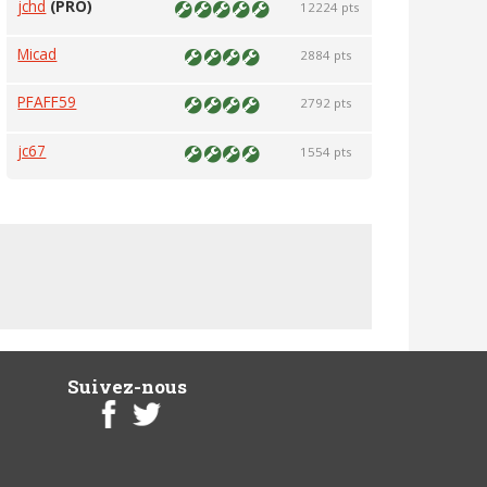
jchd
(PRO)
12224 pts
Micad
2884 pts
PFAFF59
2792 pts
jc67
1554 pts
Suivez-nous