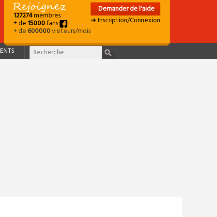
Demander de l'aide
127274
membres
➜ Inscription/Connexion
+ de
15000
fans
+ de
600000
visiteurs/mois
ENTS