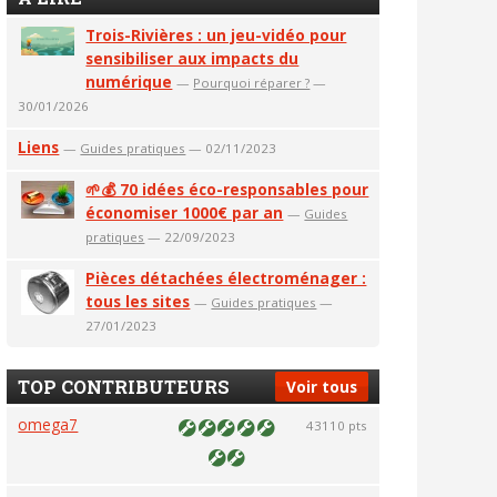
Trois-Rivières : un jeu-vidéo pour
sensibiliser aux impacts du
numérique
—
Pourquoi réparer ?
—
30/01/2026
Liens
—
Guides pratiques
— 02/11/2023
🌱💰 70 idées éco-responsables pour
économiser 1000€ par an
—
Guides
pratiques
— 22/09/2023
Pièces détachées électroménager :
tous les sites
—
Guides pratiques
—
27/01/2023
TOP CONTRIBUTEURS
Voir tous
omega7
43110 pts