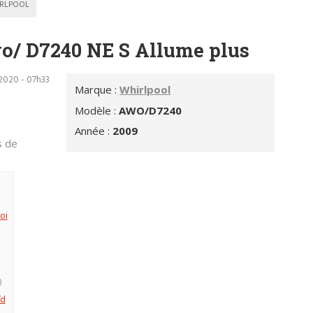
RLPOOL
wo/ D7240 NE S Allume plus
2020 - 07h33
Marque :
Whirlpool
Modèle :
AWO/D7240
Année :
2009
s de
oi
)
/d