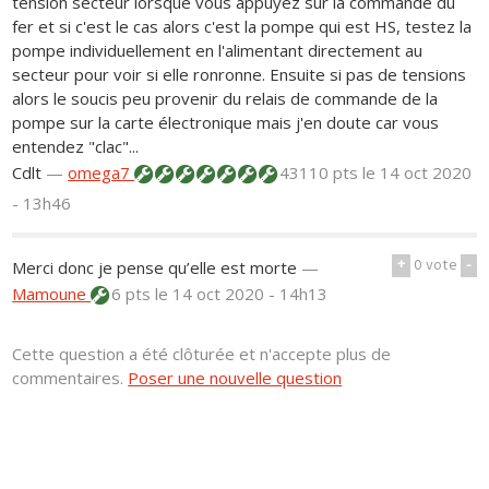
tension secteur lorsque vous appuyez sur la commande du
fer et si c'est le cas alors c'est la pompe qui est HS, testez la
pompe individuellement en l'alimentant directement au
secteur pour voir si elle ronronne. Ensuite si pas de tensions
alors le soucis peu provenir du relais de commande de la
pompe sur la carte électronique mais j'en doute car vous
entendez "clac"...
Cdlt
—
omega7
43110 pts
le 14 oct 2020
- 13h46
+
0
vote
-
Merci donc je pense qu’elle est morte
—
Mamoune
6 pts
le 14 oct 2020 - 14h13
Cette question a été clôturée et n'accepte plus de
commentaires.
Poser une nouvelle question