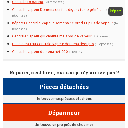
Centrale DOMENA
(20 réponses )
Centrale vapeur Domena qui fait disjoncter le général
(18
Réparé
réponses )
Réparer Centrale Vapeur Domena ne produit plus de vapeur
(14
réponses )
Centrale vapeur qui chauffe mais pas de vapeur
(7 réponses )
Fuite d eau sur centrale vapeur domena siver pro
(9 réponses )
Centrale vapeur domena nvt 200
(1 réponse )
Réparer, c'est bien, mais si je n'y arrive pas ?
Pièces détachées
Je trouve mes pièces détachées
Dépanneur
Je trouve un pro près de chez moi