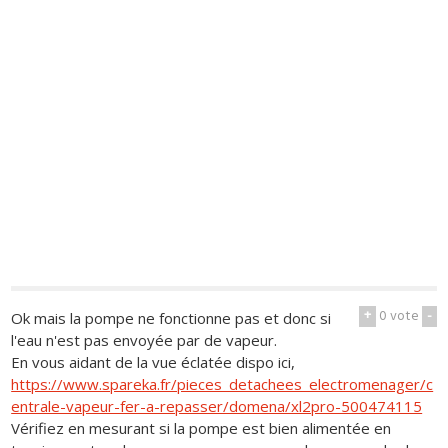
+
0
vote
-
Ok mais la pompe ne fonctionne pas et donc si
l'eau n'est pas envoyée par de vapeur.
En vous aidant de la vue éclatée dispo ici,
https://www.spareka.fr/pieces_detachees_electromenager/c
entrale-vapeur-fer-a-repasser/domena/xl2pro-500474115
Vérifiez en mesurant si la pompe est bien alimentée en