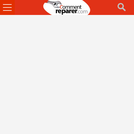
Ouvrir
le
menu