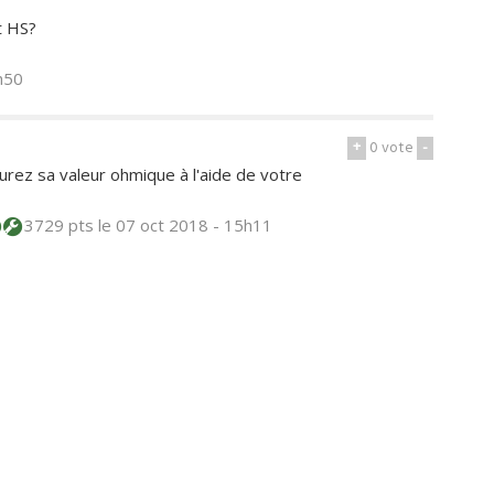
t HS?
h50
+
0
vote
-
rez sa valeur ohmique à l'aide de votre
3729 pts
le 07 oct 2018 - 15h11