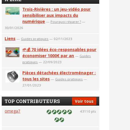
Trois-Rivières : un jeu-vidéo pour
sensibiliser aux impacts du
numérique
—
Pourquoi réparer ?
—
30/01/2026
Liens
—
Guides pratiques
— 02/11/2023
🌱💰 70 idées éco-responsables pour
économiser 1000€ par an
—
Guides
pratiques
— 22/09/2023
Pièces détachées électroménager :
tous les sites
—
Guides pratiques
—
27/01/2023
TOP CONTRIBUTEURS
Voir tous
omega7
43110 pts