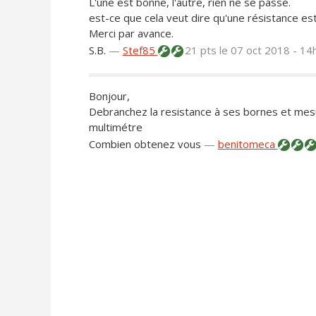
L'une est bonne, l'autre, rien ne se passe.
est-ce que cela veut dire qu'une résistance es
Merci par avance.
S.B.
—
Stef85
21 pts
le 07 oct 2018 - 14
Bonjour,
Debranchez la resistance à ses bornes et mesu
multimétre
Combien obtenez vous
—
benitomeca