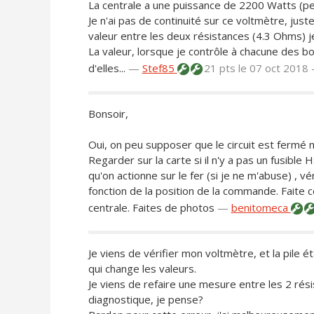
La centrale a une puissance de 2200 Watts (peut
Je n'ai pas de continuité sur ce voltmètre, ju
valeur entre les deux résistances (4.3 Ohms) j
La valeur, lorsque je contrôle à chacune des 
d'elles...
—
Stef85
21 pts
le 07 oct 2018 
Bonsoir,
Oui, on peu supposer que le circuit est fermé m
Regarder sur la carte si il n'y a pas un fusib
qu'on actionne sur le fer (si je ne m'abuse) , vé
fonction de la position de la commande. Faite c
centrale. Faites de photos
—
benitomeca
Je viens de vérifier mon voltmètre, et la pile ét
qui change les valeurs.
Je viens de refaire une mesure entre les 2 rési
diagnostique, je pense?