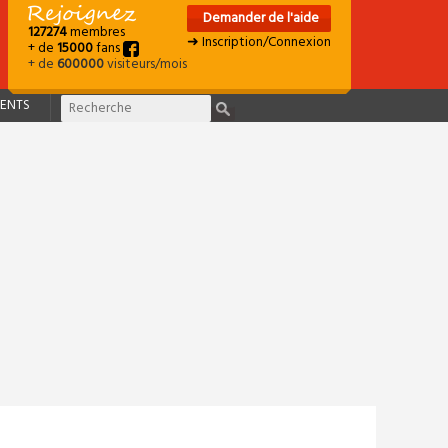
Demander de l'aide
127274
membres
➜ Inscription/Connexion
+ de
15000
fans
+ de
600000
visiteurs/mois
ENTS