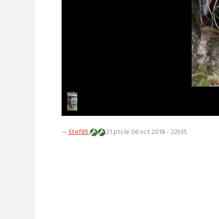
—
Stef85
21 pts
le 06 oct 2018 - 22h35