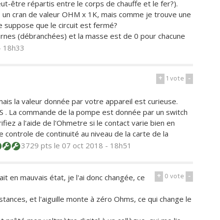
-être répartis entre le corps de chauffe et le fer?).
ste un cran de valeur OHM x 1K, mais comme je trouve une
e suppose que le circuit est fermé?
bornes (débranchées) et la masse est de 0 pour chacune
- 18h33
+
1
vote
-
ais la valeur donnée par votre appareil est curieuse.
le HS . La commande de la pompe est donnée par un switch
rifiez a l'aide de l'Ohmetre si le contact varie bien en
e controle de continuité au niveau de la carte de la
3729 pts
le 07 oct 2018 - 18h51
+
0
vote
-
ait en mauvais état, je l'ai donc changée, ce
stances, et l'aiguille monte à zéro Ohms, ce qui change le