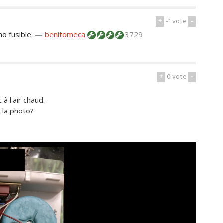
+
-1
vote
-
o fusible.
—
benitomeca
3729
+
0
vote
-
à l'air chaud.
 la photo?