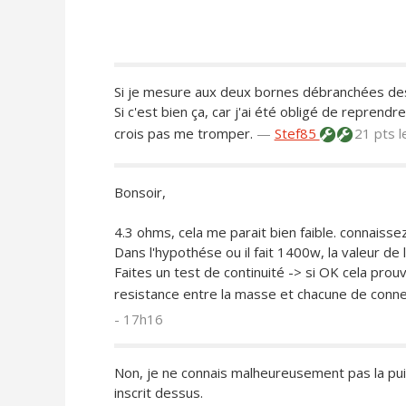
Si je mesure aux deux bornes débranchées des
Si c'est bien ça, car j'ai été obligé de reprend
crois pas me tromper.
—
Stef85
21 pts
l
Bonsoir,
4.3 ohms, cela me parait bien faible. connaisse
Dans l'hypothése ou il fait 1400w, la valeur d
Faites un test de continuité -> si OK cela pro
resistance entre la masse et chacune de conn
- 17h16
Non, je ne connais malheureusement pas la puis
inscrit dessus.