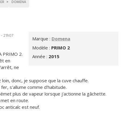
SER
DOMENA
 - 21h07
Marque :
Domena
Modèle :
PRIMO 2
NA PRIMO 2.
Année :
2015
êt en
arrêt, ne
 loin, donc, je suppose que la cuve chauffe.
e fer, s'allume comme d'habitude.
'émet plus de vapeur lorsque j'actionne la gâchette.
e met en route.
oc anticalc est neuf.