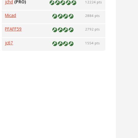
jchd
(PRO)
12224 pts
Micad
2884 pts
PFAFF59
2792 pts
jc67
1554 pts