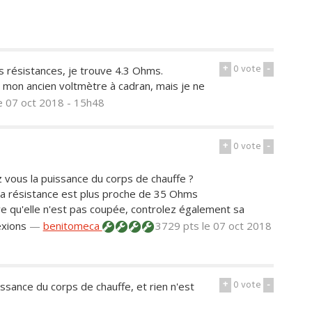
+
0
vote
-
 résistances, je trouve 4.3 Ohms.
re mon ancien voltmètre à cadran, mais je ne
e 07 oct 2018 - 15h48
+
0
vote
-
z vous la puissance du corps de chauffe ?
e la résistance est plus proche de 35 Ohms
uve qu'elle n'est pas coupée, controlez également sa
exions
—
benitomeca
3729 pts
le 07 oct 2018
+
0
vote
-
sance du corps de chauffe, et rien n'est