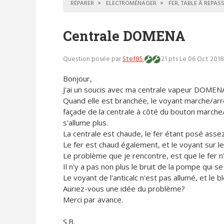
RÉPARER
ELECTROMÉNAGER
FER, TABLE À REPAS
Centrale DOMENA
Question posée par
Stef85
21 pts
Le 06 Oct 2018
Bonjour,
J'ai un soucis avec ma centrale vapeur DOME
Quand elle est branchée, le voyant marche/arr
façade de la centrale à côté du bouton marche/
s'allume plus.
La centrale est chaude, le fer étant posé assez
Le fer est chaud également, et le voyant sur l
Le problème que je rencontre, est que le fer n
Il n'y a pas non plus le bruit de la pompe qui s
Le voyant de l'anticalc n'est pas allumé, et le bl
Auriez-vous une idée du problème?
Merci par avance.
S.B.