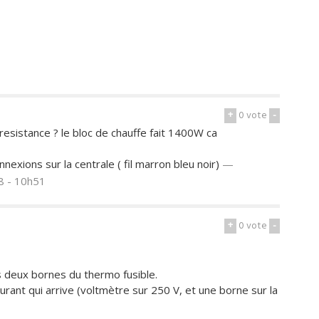
+
0
vote
-
a resistance ? le bloc de chauffe fait 1400W ca
nexions sur la centrale ( fil marron bleu noir)
—
8 - 10h51
+
0
vote
-
s deux bornes du thermo fusible.
ourant qui arrive (voltmètre sur 250 V, et une borne sur la