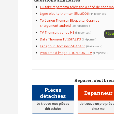
Où faire réparer ma télévision à côté de chez moi
Ligne bleu tv thomson 55us6006
(44 réponses )
Télévision Thomson Bloque sur écran de
chargement android
(28 réponses )
TV Thomson, condo HS
(5 réponses )
Répa
Dalle Thomson TV 55FA3213
(1 réponse )
Leds pour Thomson 55UA6406
(6 réponses )
Probleme d image, THOMSON - TV
(1 réponse )
Réparer, c'est bien
Pièces
Dépanneur
détachées
Je trouve mes pièces
Je trouve un pro près 
détachées
chez moi