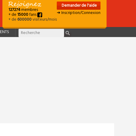
Demander de l'aide
127274
membres
➜ Inscription/Connexion
+ de
15000
fans
+ de
600000
visiteurs/mois
ENTS