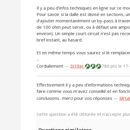
Il y a peu d'infos techniques en ligne sur ce mo
Pour savoir si la dalle est divisé en sections,
d'ajouter momentanément un by-pass à traver
de 100 ohm peut servir, ou à défaut une amp
environ). Un simple court-circuit n'est pas r
bref instant, au hasard.
Et en même temps vous saurez si le remplacem
...
Cordialement
—
St1lter
786 pts
le 17
Effectivement il y a peu d'informations techniq
faire comme vous m'avez conseillé et en fonctio
conclusions.. merci pour vos réponses
—
Mrta
Cette question a été clôturée et n'accepte pl
Questions similaires