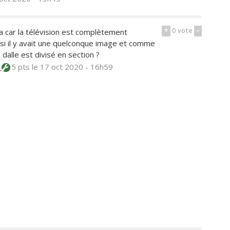
+
0
vote
-
la car la télévision est complètement
si il y avait une quelconque image et comme
 dalle est divisé en section ?
c
5 pts
le 17 oct 2020 - 16h59