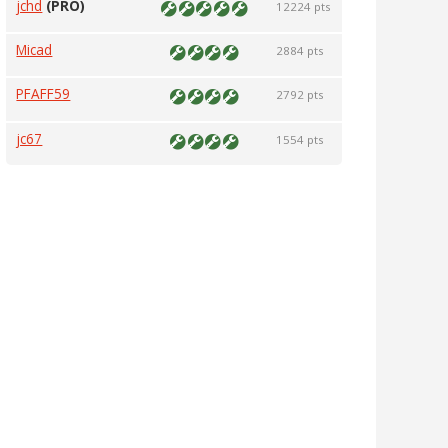
jchd
(PRO)
12224 pts
Micad
2884 pts
PFAFF59
2792 pts
jc67
1554 pts