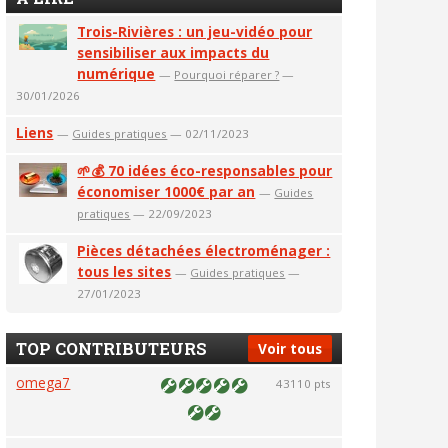
Trois-Rivières : un jeu-vidéo pour
sensibiliser aux impacts du
numérique
—
Pourquoi réparer ?
—
30/01/2026
Liens
—
Guides pratiques
— 02/11/2023
🌱💰 70 idées éco-responsables pour
économiser 1000€ par an
—
Guides
pratiques
— 22/09/2023
Pièces détachées électroménager :
tous les sites
—
Guides pratiques
—
27/01/2023
TOP CONTRIBUTEURS
Voir tous
omega7
43110 pts