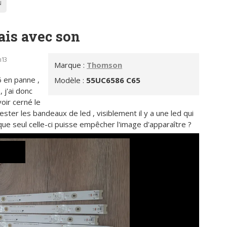
N
is avec son
h13
Marque :
Thomson
 en panne ,
Modèle :
55UC6586 C65
 j'ai donc
oir cerné le
ter les bandeaux de led , visiblement il y a une led qui
que seul celle-ci puisse empêcher l'image d'apparaître ?