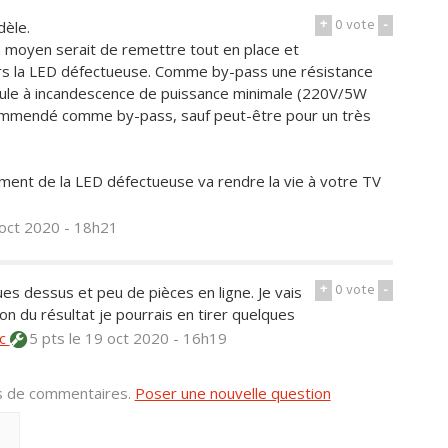
+
0
vote
-
dèle.
 un moyen serait de remettre tout en place et
s la LED défectueuse. Comme by-pass une résistance
oule à incandescence de puissance minimale (220V/5W
ecommendé comme by-pass, sauf peut-être pour un très
ent de la LED défectueuse va rendre la vie à votre TV
 oct 2020 - 18h21
+
0
vote
-
ues dessus et peu de pièces en ligne. Je vais
n du résultat je pourrais en tirer quelques
lc
5 pts
le 19 oct 2020 - 16h19
us de commentaires.
Poser une nouvelle question