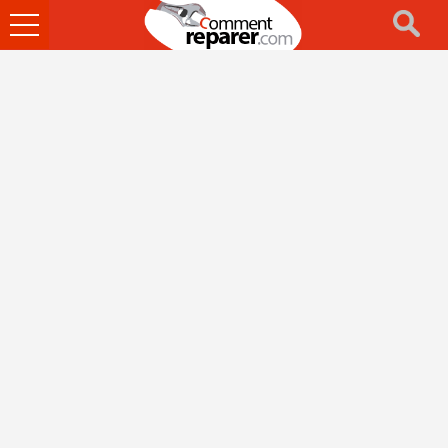
Ouvrir
le
menu