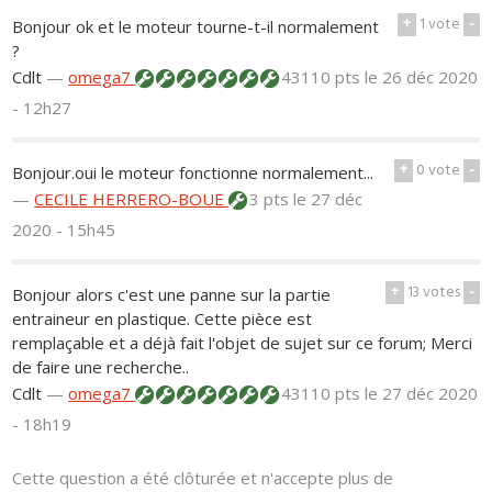
+
1
vote
-
Bonjour ok et le moteur tourne-t-il normalement
?
Cdlt
—
omega7
43110 pts
le 26 déc 2020
- 12h27
+
0
vote
-
Bonjour.oui le moteur fonctionne normalement...
—
CECILE HERRERO-BOUE
3 pts
le 27 déc
2020 - 15h45
+
13
votes
-
Bonjour alors c'est une panne sur la partie
entraineur en plastique. Cette pièce est
remplaçable et a déjà fait l'objet de sujet sur ce forum; Merci
de faire une recherche..
Cdlt
—
omega7
43110 pts
le 27 déc 2020
- 18h19
Cette question a été clôturée et n'accepte plus de