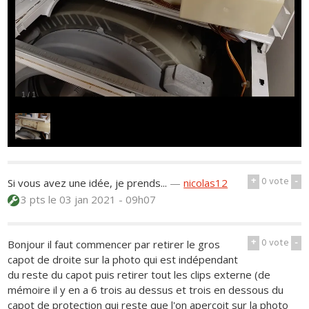
1
/
1
+
0
vote
-
Si vous avez une idée, je prends...
—
nicolas12
3 pts
le 03 jan 2021 - 09h07
+
0
vote
-
Bonjour il faut commencer par retirer le gros
capot de droite sur la photo qui est indépendant
du reste du capot puis retirer tout les clips externe (de
mémoire il y en a 6 trois au dessus et trois en dessous du
capot de protection qui reste que l'on aperçoit sur la photo