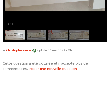
1
/
4
—
Christophe Pierrel
2 pts
le 26 mai 2022 - 11h55
Cette question a été clôturée et n'accepte plus de
commentaires.
Poser une nouvelle question