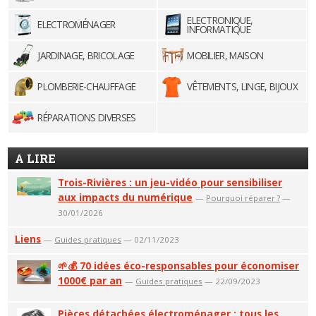
ELECTRONIQUE,
ELECTROMÉNAGER
INFORMATIQUE
JARDINAGE, BRICOLAGE
MOBILIER, MAISON
PLOMBERIE-CHAUFFAGE
VÊTEMENTS, LINGE, BIJOUX
RÉPARATIONS DIVERSES
A LIRE
Trois-Rivières : un jeu-vidéo pour sensibiliser
aux impacts du numérique
—
Pourquoi réparer ?
—
30/01/2026
Liens
—
Guides pratiques
— 02/11/2023
🌱💰 70 idées éco-responsables pour économiser
1000€ par an
—
Guides pratiques
— 22/09/2023
Pièces détachées électroménager : tous les