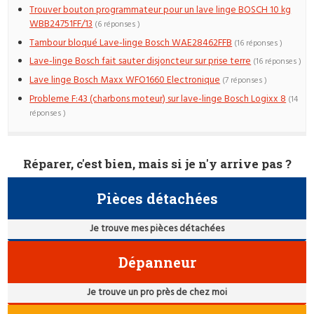
Trouver bouton programmateur pour un lave linge BOSCH 10 kg
WBB24751FF/13
(6 réponses )
Tambour bloqué Lave-linge Bosch WAE28462FFB
(16 réponses )
Lave-linge Bosch fait sauter disjoncteur sur prise terre
(16 réponses )
Lave linge Bosch Maxx WFO1660 Electronique
(7 réponses )
Probleme F:43 (charbons moteur) sur lave-linge Bosch Logixx 8
(14
réponses )
Réparer, c'est bien, mais si je n'y arrive pas ?
Pièces détachées
Je trouve mes pièces détachées
Dépanneur
Je trouve un pro près de chez moi