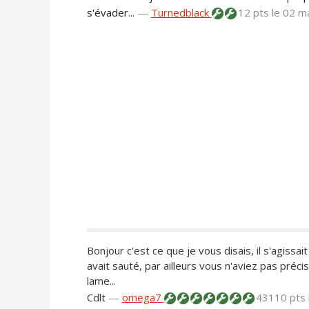
s'évader...
—
Turnedblack
12 pts
le 02 m
Bonjour c'est ce que je vous disais, il s'agissai
avait sauté, par ailleurs vous n'aviez pas préci
lame...
Cdlt
—
omega7
43110 pts