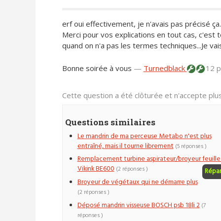
erf oui effectivement, je n'avais pas précisé ça.
Merci pour vos explications en tout cas, c'est t
quand on n'a pas les termes techniques...Je vai
Bonne soirée à vous
—
Turnedblack
12 p
Cette question a été clôturée et n'accepte pl
Questions similaires
Le mandrin de ma perceuse Metabo n'est plus
entraîné, mais il tourne librement
(5 réponses )
Remplacement turbine aspirateur/broyeur feuille
Vikink BE600
(2 réponses )
Répa
Broyeur de végétaux qui ne démarre plus
(2 réponses )
Déposé mandrin visseuse BOSCH psb 18li 2
(7
réponses )