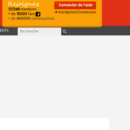
Demander de l'aide
127268
membres
➜ Inscription/Connexion
+ de
15000
fans
+ de
600000
visiteurs/mois
ENTS