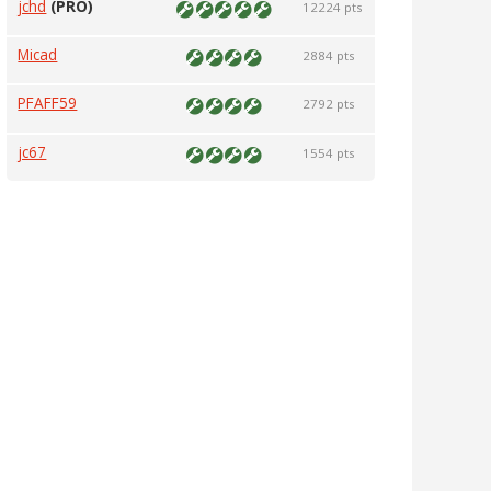
jchd
(PRO)
12224 pts
Micad
2884 pts
PFAFF59
2792 pts
jc67
1554 pts