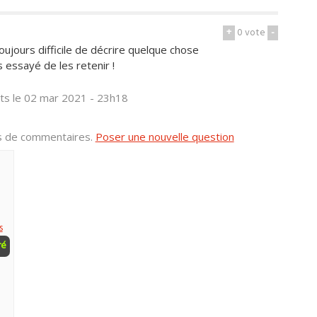
+
0
vote
-
oujours difficile de décrire quelque chose
s essayé de les retenir !
ts
le 02 mar 2021 - 23h18
us de commentaires.
Poser une nouvelle question
s
ré