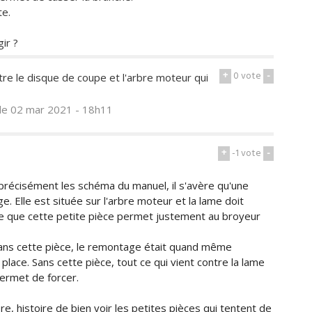
te.
ir ?
+
0
vote
-
tre le disque de coupe et l'arbre moteur qui
le 02 mar 2021 - 18h11
+
-1
vote
-
précisément les schéma du manuel, il s'avère qu'une
e. Elle est située sur l'arbre moteur et la lame doit
e que cette petite pièce permet justement au broyeur
 sans cette pièce, le remontage était quand même
n place. Sans cette pièce, tout ce qui vient contre la lame
permet de forcer.
, histoire de bien voir les petites pièces qui tentent de