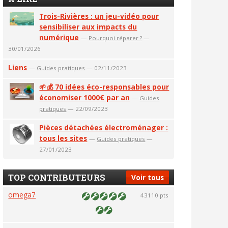
Trois-Rivières : un jeu-vidéo pour
sensibiliser aux impacts du
numérique
—
Pourquoi réparer ?
—
30/01/2026
Liens
—
Guides pratiques
— 02/11/2023
🌱💰 70 idées éco-responsables pour
économiser 1000€ par an
—
Guides
pratiques
— 22/09/2023
Pièces détachées électroménager :
tous les sites
—
Guides pratiques
—
27/01/2023
TOP CONTRIBUTEURS
Voir tous
omega7
43110 pts