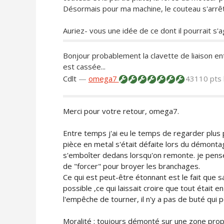
Désormais pour ma machine, le couteau s'arrê
Auriez- vous une idée de ce dont il pourrait s'ag
Bonjour probablement la clavette de liaison en
est cassée...
Cdlt
—
omega7
43110 pts
Merci pour votre retour, omega7.
Entre temps j'ai eu le temps de regarder plus 
pièce en metal s'était défaite lors du démontag
s'emboîter dedans lorsqu'on remonte. je pens
de "forcer" pour broyer les branchages.
Ce qui est peut-être étonnant est le fait que
possible ,ce qui laissait croire que tout était e
l'empêche de tourner, il n'y a pas de buté qui 
Moralité : toujours démonté sur une zone propre