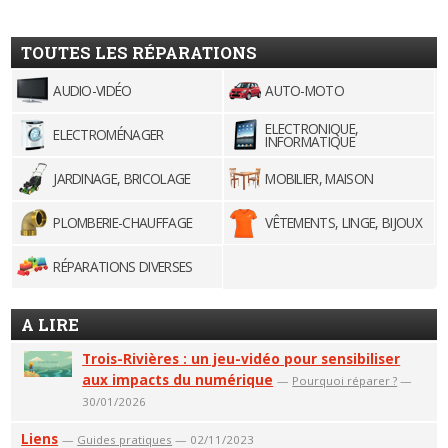
TOUTES LES RÉPARATIONS
AUDIO-VIDÉO
AUTO-MOTO
ELECTRONIQUE,
ELECTROMÉNAGER
INFORMATIQUE
JARDINAGE, BRICOLAGE
MOBILIER, MAISON
PLOMBERIE-CHAUFFAGE
VÊTEMENTS, LINGE, BIJOUX
RÉPARATIONS DIVERSES
A LIRE
Trois-Rivières : un jeu-vidéo pour sensibiliser
aux impacts du numérique
—
Pourquoi réparer ?
—
30/01/2026
Liens
—
Guides pratiques
— 02/11/2023