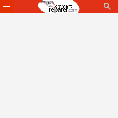
Ouvrir
le
menu