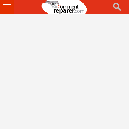
Ouvrir
le
menu