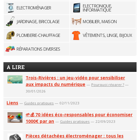
ELECTRONIQUE,
ELECTROMÉNAGER
INFORMATIQUE
JARDINAGE, BRICOLAGE
MOBILIER, MAISON
PLOMBERIE-CHAUFFAGE
VÊTEMENTS, LINGE, BIJOUX
RÉPARATIONS DIVERSES
A LIRE
Trois-Rivières : un jeu-vidéo pour sensibiliser
aux impacts du numérique
—
Pourquoi réparer ?
—
30/01/2026
Liens
—
Guides pratiques
— 02/11/2023
🌱💰 70 idées éco-responsables pour économiser
1000€ par an
—
Guides pratiques
— 22/09/2023
Pièces détachées électroménager : tous les