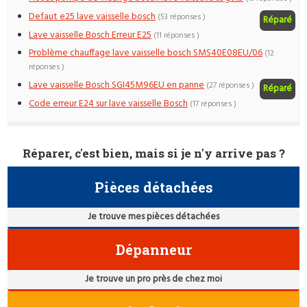
Defaut e25 lave vaisselle bosch
(53 réponses )
Réparé
Lave vaisselle Bosch Erreur E25
(11 réponses )
Problème chauffage lave vaisselle bosch SMS40E08EU/06
(12
réponses )
Lave vaisselle Bosch SGI45M96EU en panne
(27 réponses )
Réparé
Code erreur E24 sur lave vaisselle Bosch
(17 réponses )
Réparer, c'est bien, mais si je n'y arrive pas ?
Pièces détachées
Je trouve mes pièces détachées
Dépanneur
Je trouve un pro près de chez moi