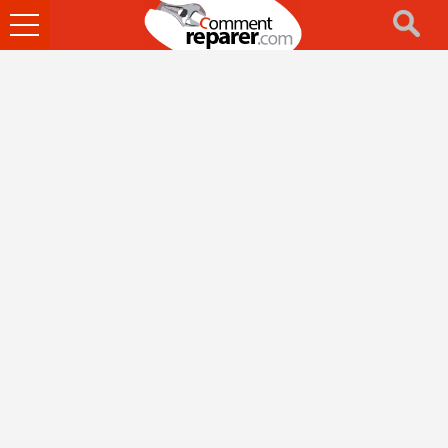
Ouvrir
le
menu