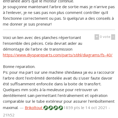
entrainée alors que le moteur continue.
Je soupçonne maintenant l'arbre de sortie mais je n'arrive pas
à l'enlever, je ne sais pas non plus comment contrôler qu'il
fonctionne correctement ou pas. Si quelqu'un a des conseils à
me donner je suis preneur!
+
0
vote
-
Voici un lien avec des planches répertoriant
l'ensemble des pièces. Cela devrait aider au
démontage de l'arbre de transmission
https://www.diyspareparts.com/parts/stihl/diagrams/fs-40/
Bonne reparation.
Ps: pour ma part sur une machine shindaiwa jai eu a raccourcir
l'arbre dont l'extrémité dentelée avait du s'user faute davoir
été suffisamment enfoncée dans la boite de transfert.
Quelques mm sciés à la meuleuse pour retrouver un
dentèlement sain permettant l'entraînement et opération
comparable sur le tube extérieur pour assurer l'emboîtement
maximal.
—
Brikoltout
1859 pts
le 14 oct 2021 -
21h52