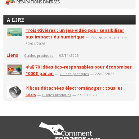
RÉPARATIONS DIVERSES
A LIRE
Trois-Rivières : un jeu-vidéo pour sensibiliser
aux impacts du numérique
—
Pourquoi réparer ?
—
30/01/2026
Liens
—
Guides pratiques
— 02/11/2023
🌱💰 70 idées éco-responsables pour économiser
1000€ par an
—
Guides pratiques
— 22/09/2023
Pièces détachées électroménager : tous les
sites
—
Guides pratiques
— 27/01/2023