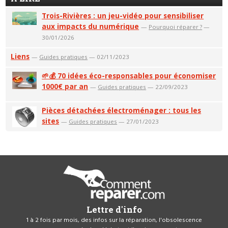
Trois-Rivières : un jeu-vidéo pour sensibiliser
aux impacts du numérique
—
Pourquoi réparer ?
—
30/01/2026
Liens
—
Guides pratiques
— 02/11/2023
🌱💰 70 idées éco-responsables pour économiser
1000€ par an
—
Guides pratiques
— 22/09/2023
Pièces détachées électroménager : tous les
sites
—
Guides pratiques
— 27/01/2023
Lettre d'info
1 à 2 fois par mois, des infos sur la réparation, l'obsolescence