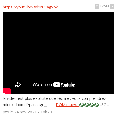
+
1
vote
-
https://youtu.be/sdYr0VagVpk
la vidéo est plus explicite que l’écrire , vous comprendrez
mieux ! bon dépannage,,,,,
—
DOM maeva
4324
pts
le 24 nov 2021 - 10h29