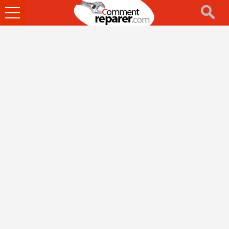
Ouvrir
le
menu