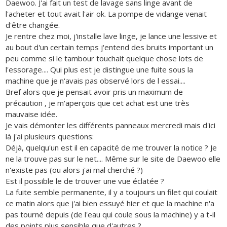
Daewoo. J'ai fait un test de lavage sans linge avant de
l'acheter et tout avait l'air ok. La pompe de vidange venait
d'être changée.
Je rentre chez moi, j'installe lave linge, je lance une lessive et
au bout d'un certain temps j'entend des bruits important un
peu comme si le tambour touchait quelque chose lots de
l'essorage.... Qui plus est je distingue une fuite sous la
machine que je n'avais pas observé lors de l essai....
Bref alors que je pensait avoir pris un maximum de
précaution , je m'aperçois que cet achat est une très
mauvaise idée.
Je vais démonter les différents panneaux mercredi mais d'ici
là j'ai plusieurs questions:
Déjà, quelqu'un est il en capacité de me trouver la notice ? Je
ne la trouve pas sur le net.... Même sur le site de Daewoo elle
n'existe pas (ou alors j'ai mal cherché ?)
Est il possible le de trouver une vue éclatée ?
La fuite semble permanente, il y a toujours un filet qui coulait
ce matin alors que j'ai bien essuyé hier et que la machine n'a
pas tourné depuis (de l'eau qui coule sous la machine) y a t-il
des points plus sensible que d'autres ?