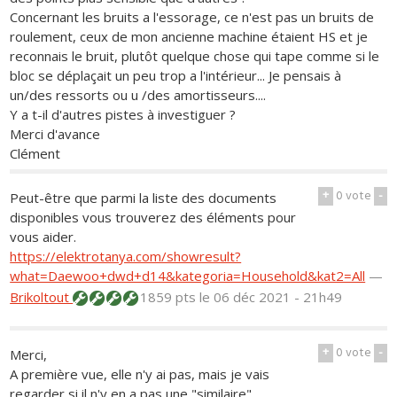
Concernant les bruits a l'essorage, ce n'est pas un bruits de
roulement, ceux de mon ancienne machine étaient HS et je
reconnais le bruit, plutôt quelque chose qui tape comme si le
bloc se déplaçait un peu trop a l'intérieur... Je pensais à
un/des ressorts ou u /des amortisseurs....
Y a t-il d'autres pistes à investiguer ?
Merci d'avance
Clément
+
0
vote
-
Peut-être que parmi la liste des documents
disponibles vous trouverez des éléments pour
vous aider.
https://elektrotanya.com/showresult?
what=Daewoo+dwd+d14&kategoria=Household&kat2=All
—
Brikoltout
1859 pts
le 06 déc 2021 - 21h49
+
0
vote
-
Merci,
A première vue, elle n'y ai pas, mais je vais
regarder si il n'y en a pas une "similaire"