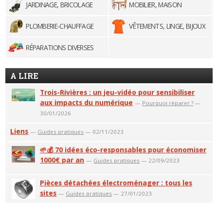
JARDINAGE, BRICOLAGE
MOBILIER, MAISON
PLOMBERIE-CHAUFFAGE
VÊTEMENTS, LINGE, BIJOUX
RÉPARATIONS DIVERSES
A LIRE
Trois-Rivières : un jeu-vidéo pour sensibiliser
aux impacts du numérique
—
Pourquoi réparer ?
—
30/01/2026
Liens
—
Guides pratiques
— 02/11/2023
🌱💰 70 idées éco-responsables pour économiser
1000€ par an
—
Guides pratiques
— 22/09/2023
Pièces détachées électroménager : tous les
sites
—
Guides pratiques
— 27/01/2023