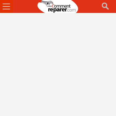
Ouvrir
le
menu