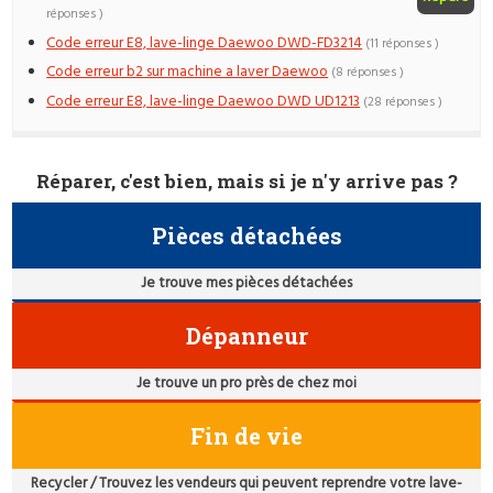
réponses )
Code erreur E8, lave-linge Daewoo DWD-FD3214
(11 réponses )
Code erreur b2 sur machine a laver Daewoo
(8 réponses )
Code erreur E8, lave-linge Daewoo DWD UD1213
(28 réponses )
Réparer, c'est bien, mais si je n'y arrive pas ?
Pièces détachées
Je trouve mes pièces détachées
Dépanneur
Je trouve un pro près de chez moi
Fin de vie
Recycler / Trouvez les vendeurs qui peuvent reprendre votre lave-