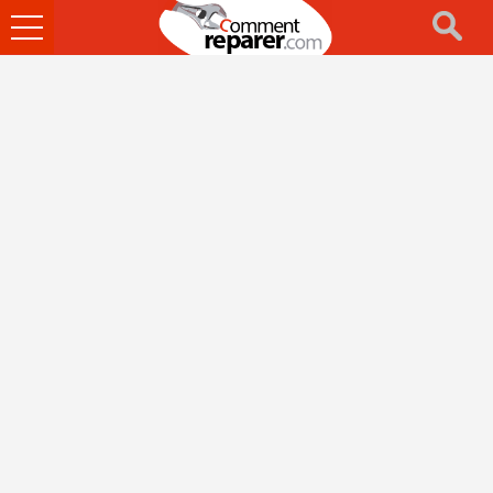
Ouvrir
le
menu