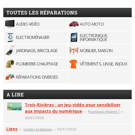
TOUTES LES RÉPARATIONS
AUDIO-VIDÉO
AUTO-MOTO
ELECTRONIQUE,
ELECTROMÉNAGER
INFORMATIQUE
JARDINAGE, BRICOLAGE
MOBILIER, MAISON
PLOMBERIE-CHAUFFAGE
VÊTEMENTS, LINGE, BIJOUX
RÉPARATIONS DIVERSES
A LIRE
Trois-Rivières : un jeu-vidéo pour sensibiliser
aux impacts du numérique
—
Pourquoi réparer ?
—
30/01/2026
Liens
—
Guides pratiques
— 02/11/2023