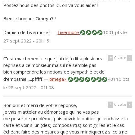
Postez nous des photos ici, on va vous aider !
Bien le bonjour Omega7 !
Damien de Livermore !
—
Livermore
1001 pts
le
27 sept 2022 - 20h15
+
0
vote
-
C'est exactement ce que j'ai déjà dit à plusieurs
reprises à ce monsieur mais il ne semble pas
bien comprendre les notions de sympathie et de
d'empathie......pfffff
—
omega7
43110 pts
le 28 sept 2022 - 01h08
+
0
vote
-
Bonjour et merci de votre réponse,
Je vais m'atteler au démontage qui ne vas pas
me poser de problème, puis ouvrir le boitier qui enchâsse la
carte et voir si un (des) composant(s) sont grillés et le cas
échéant faire des mesures que vous m'indiquerez si cela ne