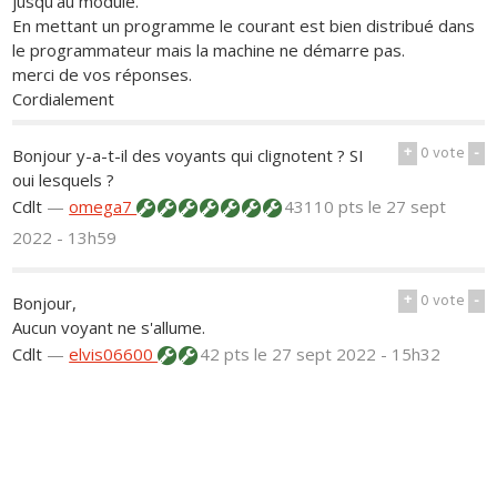
jusqu'au module.
En mettant un programme le courant est bien distribué dans
le programmateur mais la machine ne démarre pas.
merci de vos réponses.
Cordialement
+
0
vote
-
Bonjour y-a-t-il des voyants qui clignotent ? SI
oui lesquels ?
Cdlt
—
omega7
43110 pts
le 27 sept
2022 - 13h59
+
0
vote
-
Bonjour,
Aucun voyant ne s'allume.
Cdlt
—
elvis06600
42 pts
le 27 sept 2022 - 15h32