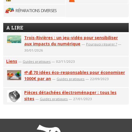
RÉPARATIONS DIVERSES
A LIRE
Trois-Rivières : un jeu-vidéo pour sensibiliser
aux impacts du numérique
—
Pourquoi réparer ?
—
30/01/2026
Liens
—
Guides pratiques
— 02/11/2023
🌱💰 70 idées éco-responsables pour économiser
1000€ par an
—
Guides pratiques
— 22/09/2023
Pièces détachées électroménager : tous les
sites
—
Guides pratiques
— 27/01/2023