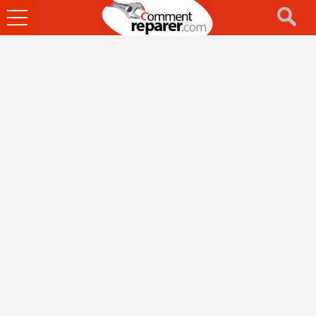
Ouvrir
le
menu