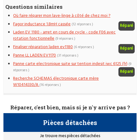
Questions similaires
Où faire réparer mon lave-linge à côté de chez moi ?
Fagor inductance 1.8mH cassée
(12 réponses )
Réparé
Laden EV 1180 - arret en cours de cycle - code F06 avec
rotation fonctionnelle
(9 réponses )
Finaliser réparation laden ev1180
(6 réponses )
Réparé
Panne LL LADEN EV1170
(31 réponses )
Panne carte electronique suite sur tention indesit iwc 6125 (fr)
(9
réponses )
Réparé
Recherche SCHEMAS électronique carte mère
W10414330/A
(16 réponses )
Réparer, c'est bien, mais si je n'y arrive pas ?
Pièces détachées
Je trouve mes pièces détachées