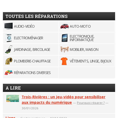
TOUTES LES RÉPARATIONS
AUDIO-VIDÉO
AUTO-MOTO
ELECTRONIQUE,
ELECTROMÉNAGER
INFORMATIQUE
JARDINAGE, BRICOLAGE
MOBILIER, MAISON
PLOMBERIE-CHAUFFAGE
VÊTEMENTS, LINGE, BIJOUX
RÉPARATIONS DIVERSES
A LIRE
Trois-Rivières : un jeu-vidéo pour sensibiliser
aux impacts du numérique
—
Pourquoi réparer ?
—
30/01/2026
Liens