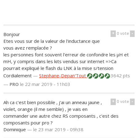
+
0
vote
-
Bonjour
Etes vous sur de la valeur de l'inductance que
vous avez remplacée ?
les personnes font souvent l'erreur de confondre les µH et
mH, y compris dans les kits vendus sur internet =>Ca
pourrait expliqué le flash du LNK à la mise s/tension
Cordialement
—
Stephane-Depan'Tout
3642 pts
—
PRO
le 22 mar 2019 - 11h03
+
0
vote
-
Ah ca c'est bien possible , j'ai un anneau jaune ,
violet, orange (il me semble) , je vais en
commander une autre chez RS composants , c'est des
composants pour pro ?
Dominique
—
le 23 mar 2019 - 09h38