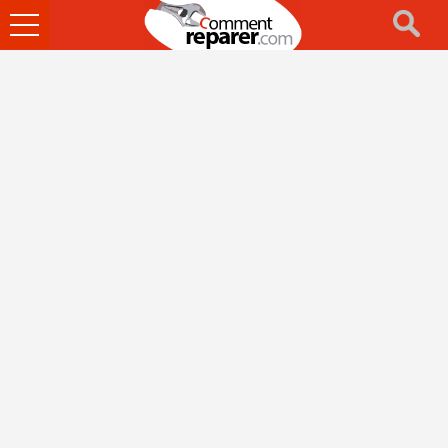
Ouvrir
le
menu