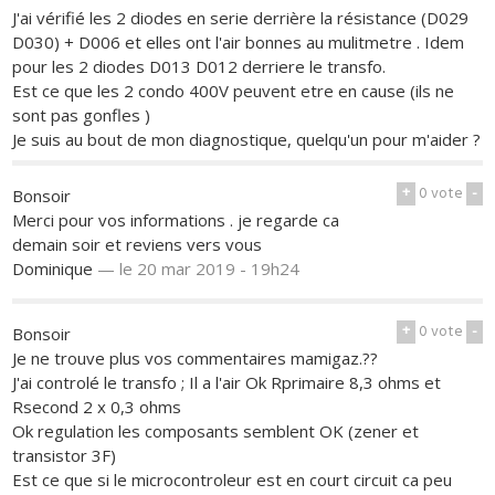
J'ai vérifié les 2 diodes en serie derrière la résistance (D029
D030) + D006 et elles ont l'air bonnes au mulitmetre . Idem
pour les 2 diodes D013 D012 derriere le transfo.
Est ce que les 2 condo 400V peuvent etre en cause (ils ne
sont pas gonfles )
Je suis au bout de mon diagnostique, quelqu'un pour m'aider ?
+
0
vote
-
Bonsoir
Merci pour vos informations . je regarde ca
demain soir et reviens vers vous
Dominique
—
le 20 mar 2019 - 19h24
+
0
vote
-
Bonsoir
Je ne trouve plus vos commentaires mamigaz.??
J'ai controlé le transfo ; Il a l'air Ok Rprimaire 8,3 ohms et
Rsecond 2 x 0,3 ohms
Ok regulation les composants semblent OK (zener et
transistor 3F)
Est ce que si le microcontroleur est en court circuit ca peu