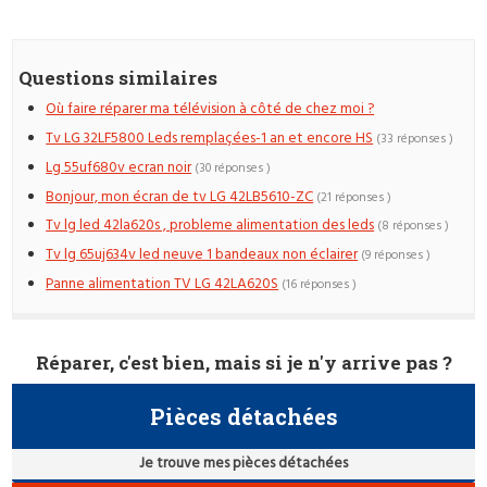
Questions similaires
Où faire réparer ma télévision à côté de chez moi ?
Tv LG 32LF5800 Leds remplaçées-1 an et encore HS
(33 réponses )
Lg 55uf680v ecran noir
(30 réponses )
Bonjour, mon écran de tv LG 42LB5610-ZC
(21 réponses )
Tv lg led 42la620s , probleme alimentation des leds
(8 réponses )
Tv lg 65uj634v led neuve 1 bandeaux non éclairer
(9 réponses )
Panne alimentation TV LG 42LA620S
(16 réponses )
Réparer, c'est bien, mais si je n'y arrive pas ?
Pièces détachées
Je trouve mes pièces détachées