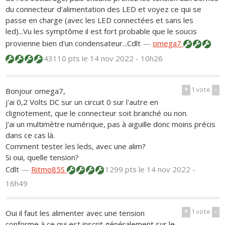
du connecteur d'alimentation des LED et voyez ce qui se
passe en charge (avec les LED connectées et sans les
led)...Vu les symptôme il est fort probable que le soucis
provienne bien d'un condensateur...Cdlt
—
omega7
43110 pts
le 14 nov 2022 - 10h26
+
1
vote
-
Bonjour omega7,
j'ai 0,2 Volts DC sur un circuit 0 sur l'autre en
clignotement, que le connecteur soit branché ou non.
J'ai un multimètre numérique, pas à aiguille donc moins précis
dans ce cas là.
Comment tester les leds, avec une alim?
Si oui, quelle tension?
Cdlt
—
Ritmo85S
1299 pts
le 14 nov 2022 -
16h49
+
1
vote
-
Oui il faut les alimenter avec une tension
conforme à ce qui est inscrit généralement sur le