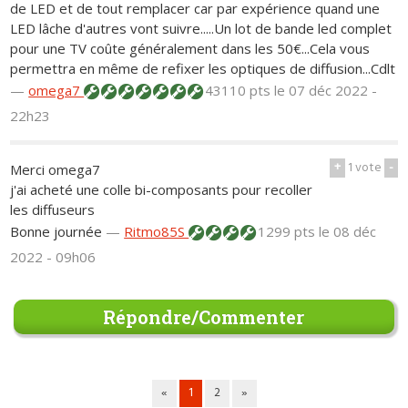
de LED et de tout remplacer car par expérience quand une
LED lâche d'autres vont suivre.....Un lot de bande led complet
pour une TV coûte généralement dans les 50€...Cela vous
permettra en même de refixer les optiques de diffusion...Cdlt
—
omega7
43110 pts
le 07 déc 2022 -
22h23
+
1
vote
-
Merci omega7
j'ai acheté une colle bi-composants pour recoller
les diffuseurs
Bonne journée
—
Ritmo85S
1299 pts
le 08 déc
2022 - 09h06
Répondre/Commenter
«
1
2
»