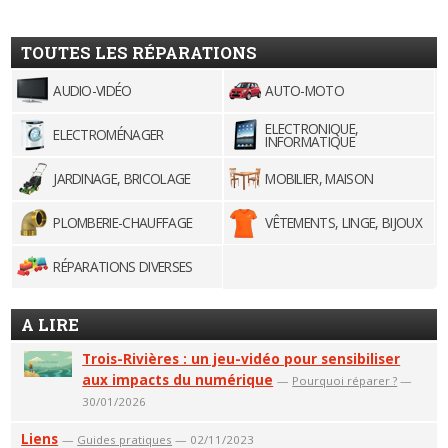
TOUTES LES RÉPARATIONS
AUDIO-VIDÉO
AUTO-MOTO
ELECTRONIQUE,
ELECTROMÉNAGER
INFORMATIQUE
JARDINAGE, BRICOLAGE
MOBILIER, MAISON
PLOMBERIE-CHAUFFAGE
VÊTEMENTS, LINGE, BIJOUX
RÉPARATIONS DIVERSES
A LIRE
Trois-Rivières : un jeu-vidéo pour sensibiliser
aux impacts du numérique
—
Pourquoi réparer ?
—
30/01/2026
Liens
—
Guides pratiques
— 02/11/2023