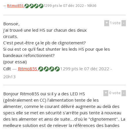
—
Ritmo85S
1299 pts
le 07 déc 2022 - 16h36
+
1
vote
-
Bonsoir,
j'ai trouvé une led HS sur chacun des deux
circuits.
C'est peut-être ça le pb de clignotement?
Si oui est ce qu'il faut shunter les leds HS pour que les
bandeaux refonctionnent?
(pour essai)
Cdlt
—
Ritmo85S
1299 pts
le 07 déc 2022 -
20h13
+
0
vote
-
Bonjour Ritmo85S oui si il y a des LED HS
(généralement en CC) l'alimentation tente de les
alimenter, comme le courant délivré augmente au delà des
specs elle se met en sécurité s'arrête puis tente à nouveau
des les alimenter et ainsi de suite.....d'où le "clignotement".. La
meilleure solution est de relever la références des bandes