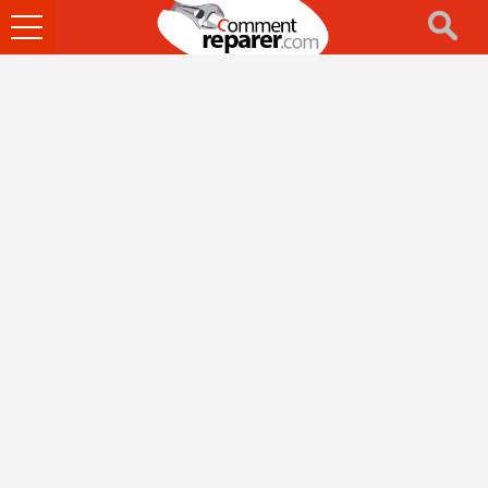
Ouvrir
le
menu