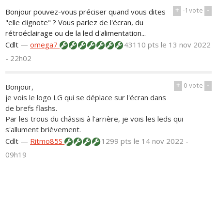
+
-1
vote
-
Bonjour pouvez-vous préciser quand vous dites
"elle clignote" ? Vous parlez de l'écran, du
rétroéclairage ou de la led d'alimentation...
Cdlt
—
omega7
43110 pts
le 13 nov 2022
- 22h02
+
0
vote
-
Bonjour,
je vois le logo LG qui se déplace sur l'écran dans
de brefs flashs.
Par les trous du châssis à l'arrière, je vois les leds qui
s'allument brièvement.
Cdlt
—
Ritmo85S
1299 pts
le 14 nov 2022 -
09h19