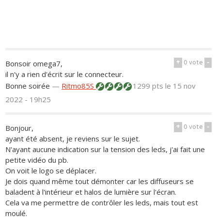
+
0
vote
-
Bonsoir omega7,
il n'y a rien d'écrit sur le connecteur.
Bonne soirée
—
Ritmo85S
1299 pts
le 15 nov
2022 - 19h25
+
0
vote
-
Bonjour,
ayant été absent, je reviens sur le sujet.
N'ayant aucune indication sur la tension des leds, j'ai fait une
petite vidéo du pb.
On voit le logo se déplacer.
Je dois quand même tout démonter car les diffuseurs se
baladent à l'intérieur et halos de lumière sur l'écran.
Cela va me permettre de contrôler les leds, mais tout est
moulé.