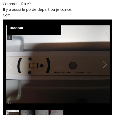
Comment faire?
Il y a aussi le pb de départ où je coince.
Cdlt
Bandeau
1
/
4