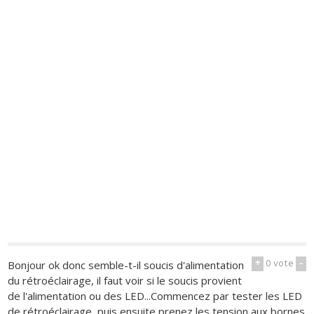
+
0
vote
-
Bonjour ok donc semble-t-il soucis d'alimentation
du rétroéclairage, il faut voir si le soucis provient
de l'alimentation ou des LED...Commencez par tester les LED
de rétroéclairage, puis ensuite prenez les tension aux bornes