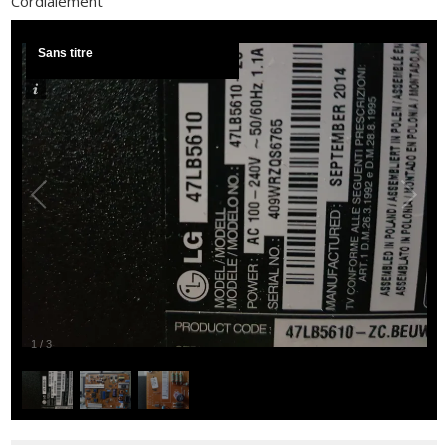
Cordialement
Sans titre
1
/
3