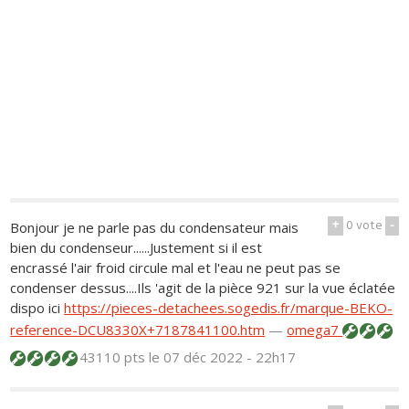
+
0
vote
-
Bonjour je ne parle pas du condensateur mais
bien du condenseur......Justement si il est
encrassé l'air froid circule mal et l'eau ne peut pas se
condenser dessus....Ils 'agit de la pièce 921 sur la vue éclatée
dispo ici
https://pieces-detachees.sogedis.fr/marque-BEKO-
reference-DCU8330X+7187841100.htm
—
omega7
43110 pts
le 07 déc 2022 - 22h17