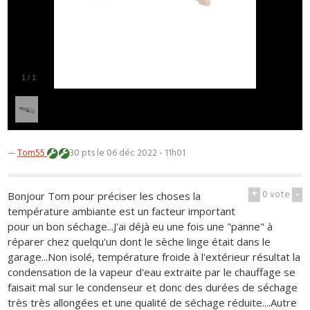
1
/
1
—
Tom55
30 pts
le 06 déc 2022 - 11h01
+
0
vote
-
Bonjour Tom pour préciser les choses la
température ambiante est un facteur important
pour un bon séchage...J'ai déjà eu une fois une "panne" à
réparer chez quelqu'un dont le sèche linge était dans le
garage...Non isolé, température froide à l'extérieur résultat la
condensation de la vapeur d'eau extraite par le chauffage se
faisait mal sur le condenseur et donc des durées de séchage
très très allongées et une qualité de séchage réduite....Autre