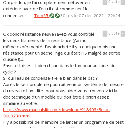
+
0
vote
-
Oui pardon, je l'ai complètement netoyer en
extérieur avec de l'eau il est comme neuf le
condenseur.
—
Tom55
30 pts
le 07 déc 2022 - 22h24
+
0
vote
-
Ok donc résistance neuve (avez-vous contrôlé
les deux filaments de la résistance (j'ai moi
même expérimenté d'avoir acheté il y a quelque mois une
résistance pour un sèche linge qui était HS malgré sa sortie
d'usine !)....
Ensuite l'air est-il bien chaud dans le tambour au cours du
cycle ?
SI oui l'eau se condense-t-elle bien dans le bac ?
Après le seul problème pourrait venir du système de mesure
du niveau d'humidité...pour vous aider vous trouverez ici la
doc technique d'un modèle qui doit être à priori assez
similaire au votre...
https://www.manualslib.com/download/918403/Beko-
Dcu8230.html
Il y a possibilité de mémoire de lancer un programme de test