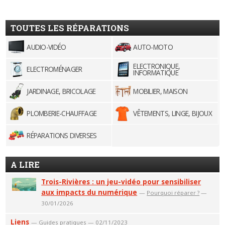
TOUTES LES RÉPARATIONS
AUDIO-VIDÉO
AUTO-MOTO
ELECTRONIQUE,
ELECTROMÉNAGER
INFORMATIQUE
JARDINAGE, BRICOLAGE
MOBILIER, MAISON
PLOMBERIE-CHAUFFAGE
VÊTEMENTS, LINGE, BIJOUX
RÉPARATIONS DIVERSES
A LIRE
Trois-Rivières : un jeu-vidéo pour sensibiliser
aux impacts du numérique
—
Pourquoi réparer ?
—
30/01/2026
Liens
—
Guides pratiques
— 02/11/2023