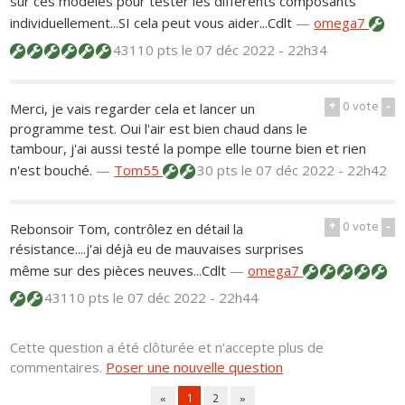
sur ces modèles pour tester les différents composants
individuellement...SI cela peut vous aider...Cdlt
—
omega7
43110 pts
le 07 déc 2022 - 22h34
+
0
vote
-
Merci, je vais regarder cela et lancer un
programme test. Oui l'air est bien chaud dans le
tambour, j'ai aussi testé la pompe elle tourne bien et rien
n'est bouché.
—
Tom55
30 pts
le 07 déc 2022 - 22h42
+
0
vote
-
Rebonsoir Tom, contrôlez en détail la
résistance....j'ai déjà eu de mauvaises surprises
même sur des pièces neuves...Cdlt
—
omega7
43110 pts
le 07 déc 2022 - 22h44
Cette question a été clôturée et n'accepte plus de
commentaires.
Poser une nouvelle question
«
1
2
»