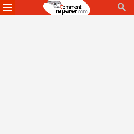
Ouvrir
le
menu