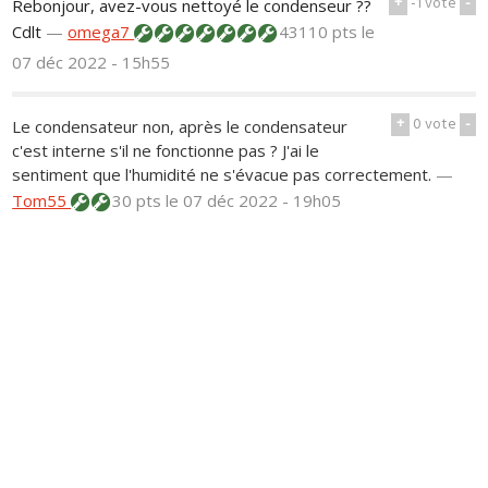
+
-1
vote
-
Rebonjour, avez-vous nettoyé le condenseur ??
Cdlt
—
omega7
43110 pts
le
07 déc 2022 - 15h55
+
0
vote
-
Le condensateur non, après le condensateur
c'est interne s'il ne fonctionne pas ? J'ai le
sentiment que l'humidité ne s'évacue pas correctement.
—
Tom55
30 pts
le 07 déc 2022 - 19h05