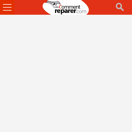
Ouvrir
le
menu