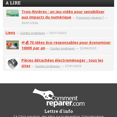
A LIRE
Trois-Rivières : un jeu-vidéo pour sensibiliser
aux impacts du numérique
—
Pourquoi réparer ?
—
30/01/2026
Liens
—
Guides pratiques
— 02/11/2023
🌱💰 70 idées éco-responsables pour économiser
1000€ par an
—
Guides pratiques
— 22/09/2023
Pièces détachées électroménager : tous les
sites
—
Guides pratiques
— 27/01/2023
Lettre d'info
1 à 2 fois par mois, des infos sur la réparation, l'obsolescence