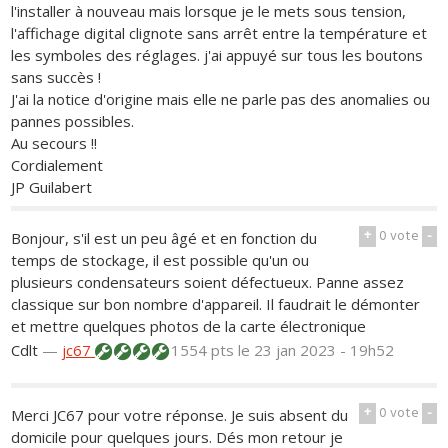
l'installer à nouveau mais lorsque je le mets sous tension,
l'affichage digital clignote sans arrêt entre la température et
les symboles des réglages. j'ai appuyé sur tous les boutons
sans succès !
J'ai la notice d'origine mais elle ne parle pas des anomalies ou
pannes possibles.
Au secours !!
Cordialement
JP Guilabert
+
0
vote
-
Bonjour, s'il est un peu âgé et en fonction du
temps de stockage, il est possible qu'un ou
plusieurs condensateurs soient défectueux. Panne assez
classique sur bon nombre d'appareil. Il faudrait le démonter
et mettre quelques photos de la carte électronique
Cdlt
—
jc67
1554 pts
le 23 jan 2023 - 19h52
+
0
vote
-
Merci JC67 pour votre réponse. Je suis absent du
domicile pour quelques jours. Dés mon retour je