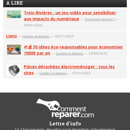
A LIRE
Trois-Rivières : un jeu-vidéo pour sensibiliser
aux impacts du numérique
—
Pourquoi réparer ?
—
30/01/2026
Liens
—
Guides pratiques
— 02/11/2023
🌱💰 70 idées éco-responsables pour économiser
1000€ par an
—
Guides pratiques
— 22/09/2023
Pièces détachées électroménager : tous les
sites
—
Guides pratiques
— 27/01/2023
Lettre d'info
1 à 2 fois par mois, des infos sur la réparation, l'obsolescence