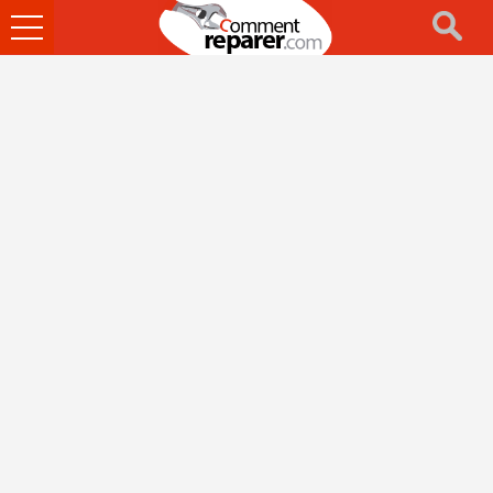
Ouvrir
le
menu