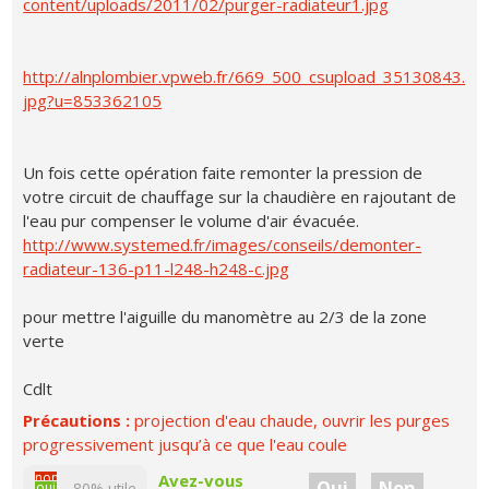
content/uploads/2011/02/purger-radiateur1.jpg
http://alnplombier.vpweb.fr/669_500_csupload_35130843.
jpg?u=853362105
Un fois cette opération faite remonter la pression de
votre circuit de chauffage sur la chaudière en rajoutant de
l'eau pur compenser le volume d'air évacuée.
http://www.systemed.fr/images/conseils/demonter-
radiateur-136-p11-l248-h248-c.jpg
pour mettre l'aiguille du manomètre au 2/3 de la zone
verte
Cdlt
Précautions :
projection d'eau chaude, ouvrir les purges
progressivement jusqu’à ce que l'eau coule
non
Avez-vous
Oui
Non
oui
80% utile