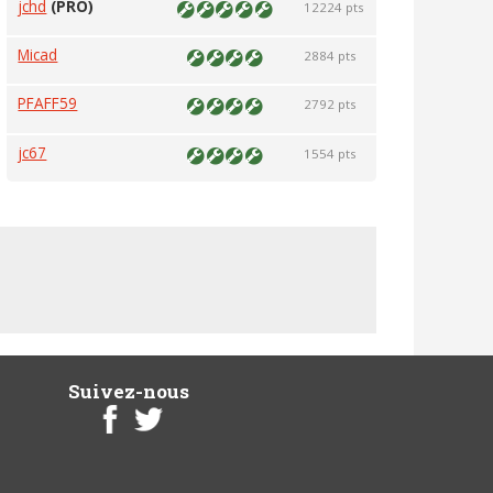
jchd
(PRO)
12224 pts
Micad
2884 pts
PFAFF59
2792 pts
jc67
1554 pts
Suivez-nous