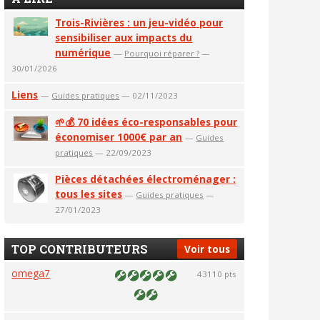
Trois-Rivières : un jeu-vidéo pour
sensibiliser aux impacts du
numérique
—
Pourquoi réparer ?
—
30/01/2026
Liens
—
Guides pratiques
— 02/11/2023
🌱💰 70 idées éco-responsables pour
économiser 1000€ par an
—
Guides
pratiques
— 22/09/2023
Pièces détachées électroménager :
tous les sites
—
Guides pratiques
—
27/01/2023
TOP CONTRIBUTEURS
Voir tous
omega7
43110 pts