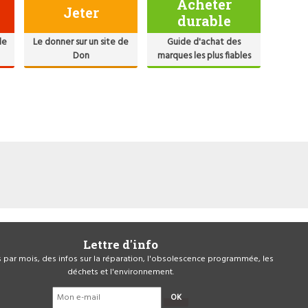
Acheter
Jeter
durable
de
Le donner sur un site de
Guide d'achat des
Don
marques les plus fiables
Lettre d'info
is par mois, des infos sur la réparation, l'obsolescence programmée, les
déchets et l'environnement.
OK