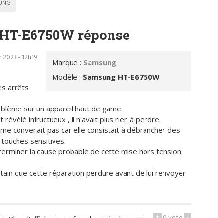
UNG
HT-E6750W réponse
r 2023 - 12h19
Marque :
Samsung
Modèle :
Samsung HT-E6750W
s arrêts
roblème sur un appareil haut de game.
évélé infructueux , il n'avait plus rien à perdre.
ne me convenait pas car elle consistait à débrancher des
 touches sensitives.
rminer la cause probable de cette mise hors tension,
ertain que cette réparation perdure avant de lui renvoyer
+
0
vote
-