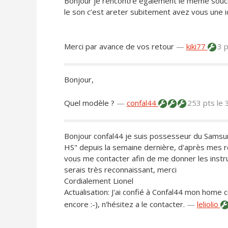
Bonjour je rencontre également le meme soucis
le son c’est areter subitement avez vous une i
Merci par avance de vos retour
—
kiki77
3 
Bonjour,
Quel modèle ?
—
confal44
253 pts
le 
Bonjour confal44 je suis possesseur du Samsu
HS" depuis la semaine dernière, d'après mes r
vous me contacter afin de me donner les instr
serais très reconnaissant, merci
Cordialement Lionel
Actualisation: J'ai confié à Confal44 mon home c
encore :-), n'hésitez a le contacter.
—
leliolio