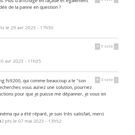
. Plus d’affichage en façade et également
dée de la panne en question ?
pts
le 29 avr 2023 - 17h50
+
0
vote
-
30 avr 2023 - 11h35
+
0
vote
-
ng fs9200, qui comme beaucoup a le "son
echerches vous auriez une solution, pourriez
uctions pour que je puisse me dépanner, je vous en
inéma qui a été réparé, je suis très satisfait, merci
2 pts
le 07 mai 2023 - 13h52