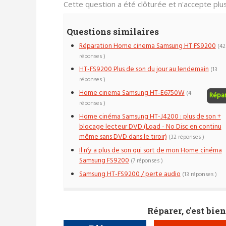
Cette question a été clôturée et n'accepte pl
Questions similaires
Réparation Home cinema Samsung HT FS9200
(42
réponses )
HT-FS9200 Plus de son du jour au lendemain
(13
réponses )
Home cinema Samsung HT-E6750W
(4
Répa
réponses )
Home cinéma Samsung HT-J4200 : plus de son +
blocage lecteur DVD (Load - No Disc en continu
même sans DVD dans le tiroir)
(32 réponses )
Il n’y a plus de son qui sort de mon Home cinéma
Samsung FS9200
(7 réponses )
Samsung HT-FS9200 / perte audio
(13 réponses )
Réparer, c'est bien