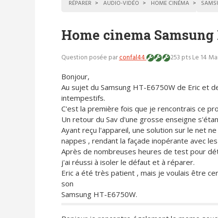
RÉPARER
AUDIO-VIDÉO
HOME CINÉMA
SAMS
Home cinema Samsung 
Question posée par
confal44
253 pts
Le 14 Ma
Bonjour,
Au sujet du Samsung HT-E6750W de Eric et de
intempestifs.
C'est la première fois que je rencontrais ce p
Un retour du Sav d'une grosse enseigne s'étant r
Ayant reçu l'appareil, une solution sur le net 
nappes , rendant la façade inopérante avec les
Après de nombreuses heures de test pour déte
j'ai réussi à isoler le défaut et à réparer.
Eric a été très patient , mais je voulais être c
son
Samsung HT-E6750W.