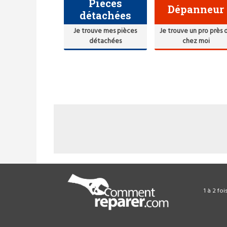
Pièces
Dépanneur
détachées
Je trouve mes pièces
Je trouve un pro près 
détachées
chez moi
1 à 2 fo