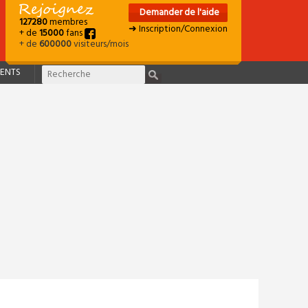
Demander de l'aide
127280
membres
➜ Inscription/Connexion
+ de
15000
fans
+ de
600000
visiteurs/mois
ENTS