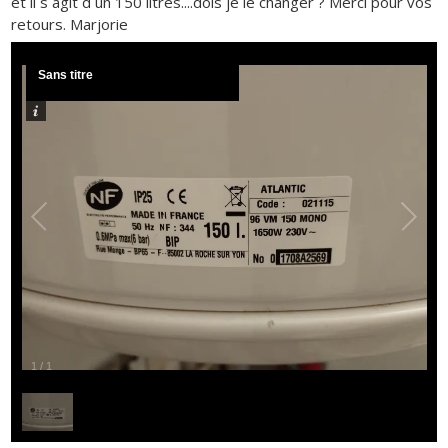
et il s agit d un 150 litres....dois je le changer ? Merci pour vos
retours. Marjorie
Sans titre
1
/
1