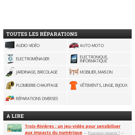
TOUTES LES RÉPARATIONS
AUDIO-VIDÉO
AUTO-MOTO
ELECTRONIQUE,
ELECTROMÉNAGER
INFORMATIQUE
JARDINAGE, BRICOLAGE
MOBILIER, MAISON
PLOMBERIE-CHAUFFAGE
VÊTEMENTS, LINGE, BIJOUX
RÉPARATIONS DIVERSES
A LIRE
Trois-Rivières : un jeu-vidéo pour sensibiliser
aux impacts du numérique
—
Pourquoi réparer ?
—