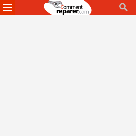
Ouvrir
le
menu