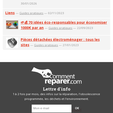
30/01/2026
Liens
—
Guides pratiques
— 02/11/2023
🌱💰 70 idées éco-responsables pour économiser
1000€ par an
—
Guides pratiques
— 22/09/2023
Pièces détachées électroménager : tous les
sites
—
Guides pratiques
— 27/01/2023
Lettre d'info
1 à 2 fois par mois, des infos sur la réparation, l'obsolescence
programmée, les déchets et l'environnement.
OK