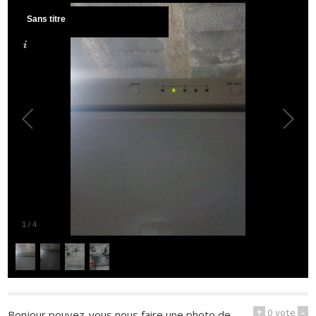
Sans titre
1
/
4
+
0
vote
-
Bonjour pouvez-vous nous faire une photo de