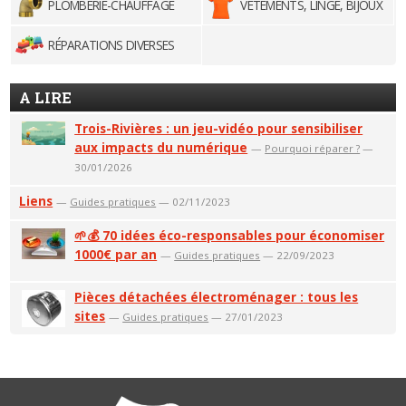
PLOMBERIE-CHAUFFAGE
VÊTEMENTS, LINGE, BIJOUX
RÉPARATIONS DIVERSES
A LIRE
Trois-Rivières : un jeu-vidéo pour sensibiliser
aux impacts du numérique
—
Pourquoi réparer ?
—
30/01/2026
Liens
—
Guides pratiques
— 02/11/2023
🌱💰 70 idées éco-responsables pour économiser
1000€ par an
—
Guides pratiques
— 22/09/2023
Pièces détachées électroménager : tous les
sites
—
Guides pratiques
— 27/01/2023