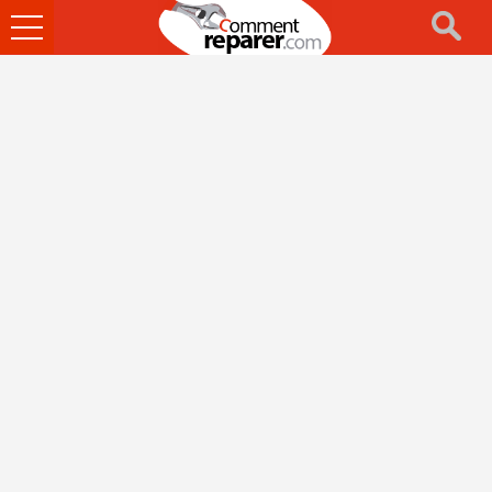
Ouvrir
le
menu