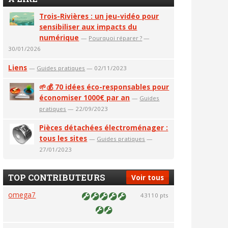
Trois-Rivières : un jeu-vidéo pour
sensibiliser aux impacts du
numérique
—
Pourquoi réparer ?
—
30/01/2026
Liens
—
Guides pratiques
— 02/11/2023
🌱💰 70 idées éco-responsables pour
économiser 1000€ par an
—
Guides
pratiques
— 22/09/2023
Pièces détachées électroménager :
tous les sites
—
Guides pratiques
—
27/01/2023
TOP CONTRIBUTEURS
Voir tous
omega7
43110 pts