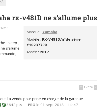
HA
a rx-v481D ne s'allume plus
 12h10
Marque :
Yamaha
Modèle :
RX-V481D/n°de série
che "sleep",
Y10237700
l ne s'allume
Année :
2017
écommande,
+
1
vote
-
ous l'a vendu pour prise en charge de la garantie
3642 pts —
PRO
le 01 sept 2018 - 14h47