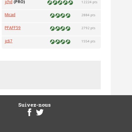
jchd
(PRO)
12224 pts
Micad
2884 pts
PFAFF59
2792 pts
jc67
1554 pts
Suivez-nous