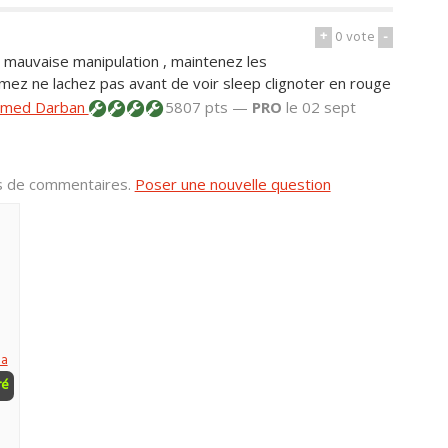
+
0
vote
-
 mauvaise manipulation , maintenez les
umez ne lachez pas avant de voir sleep clignoter en rouge
med Darban
5807 pts —
PRO
le 02 sept
us de commentaires.
Poser une nouvelle question
ha
ré