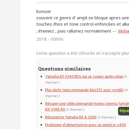
bonsoir
souvent ce genre d' ampli se bloque apres une
touches ifnos et tone control enfoncées et all
; éteiniez , puis rallumez normalement
—
Moha
2018 - 00h06
Cette question a été clôturée et n'accepte pl
Questions similaires
Yamaha RX V340 RDS qui se coupe après relais
(9
réponses )
Plus dinfo telecommande RAV372 avec rxv663
(13
réponses )
Réparer une télécommande home cinema Yama
RX-V465 RX
(2 réponses )
Répa
Réparation Yamaha RX A 2060
(2 réponses )
Probleme d'alimentation avec un ampli rx-v459