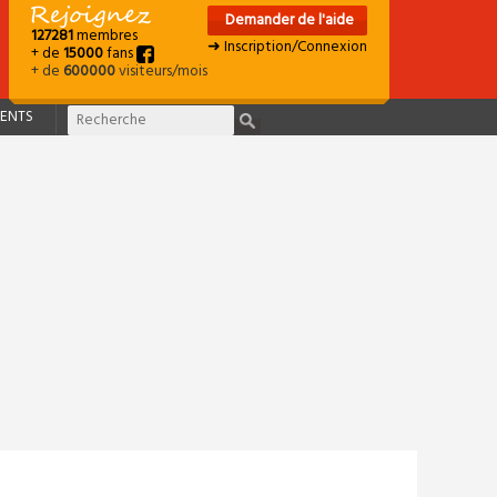
Demander de l'aide
127281
membres
➜ Inscription/Connexion
+ de
15000
fans
+ de
600000
visiteurs/mois
ENTS