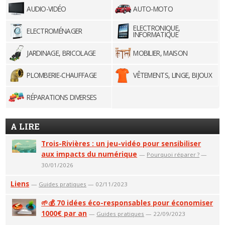
AUDIO-VIDÉO
AUTO-MOTO
ELECTRONIQUE,
ELECTROMÉNAGER
INFORMATIQUE
JARDINAGE, BRICOLAGE
MOBILIER, MAISON
PLOMBERIE-CHAUFFAGE
VÊTEMENTS, LINGE, BIJOUX
RÉPARATIONS DIVERSES
A LIRE
Trois-Rivières : un jeu-vidéo pour sensibiliser
aux impacts du numérique
—
Pourquoi réparer ?
—
30/01/2026
Liens
—
Guides pratiques
— 02/11/2023
🌱💰 70 idées éco-responsables pour économiser
1000€ par an
—
Guides pratiques
— 22/09/2023