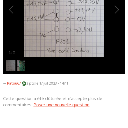
1
/
2
—
Patou67
3 pts
le 17 juil 2023 - 17h11
Cette question a été clôturée et n'accepte plus de
commentaires.
Poser une nouvelle question