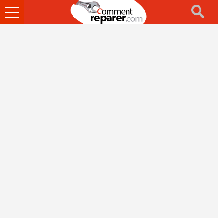
Ouvrir
le
menu