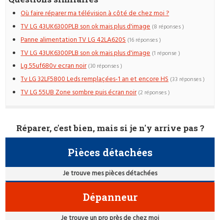
Où faire réparer ma télévision à côté de chez moi ?
TV LG 43UK6300PLB son ok mais plus d'image
(8 réponses )
Panne alimentation TV LG 42LA620S
(16 réponses )
TV LG 43UK6300PLB son ok mais plus d'image
(1 réponse )
Lg 55uf680v ecran noir
(30 réponses )
Tv LG 32LF5800 Leds remplaçées-1 an et encore HS
(33 réponses )
TV LG 55UB Zone sombre puis écran noir
(2 réponses )
Réparer, c'est bien, mais si je n'y arrive pas ?
Pièces détachées
Je trouve mes pièces détachées
Dépanneur
Je trouve un pro près de chez moi