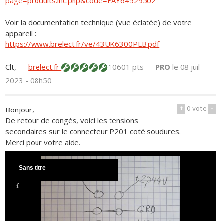
page=produits.inc.php&code=EAY64529502
Voir la documentation technique (vue éclatée) de votre
appareil :
https://www.brelect.fr/ve/43UK6300PLB.pdf
Clt,
—
brelect.fr
10601 pts —
PRO
le 08 juil
2023 - 08h50
+
0
vote
-
Bonjour,
De retour de congés, voici les tensions
secondaires sur le connecteur P201 coté soudures.
Merci pour votre aide.
Sans titre