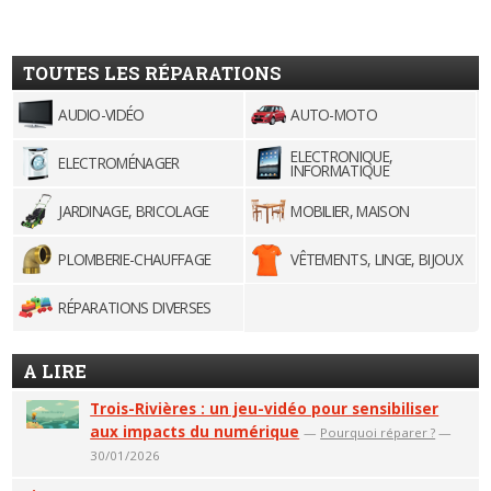
TOUTES LES RÉPARATIONS
AUDIO-VIDÉO
AUTO-MOTO
ELECTRONIQUE,
ELECTROMÉNAGER
INFORMATIQUE
JARDINAGE, BRICOLAGE
MOBILIER, MAISON
PLOMBERIE-CHAUFFAGE
VÊTEMENTS, LINGE, BIJOUX
RÉPARATIONS DIVERSES
A LIRE
Trois-Rivières : un jeu-vidéo pour sensibiliser
aux impacts du numérique
—
Pourquoi réparer ?
—
30/01/2026