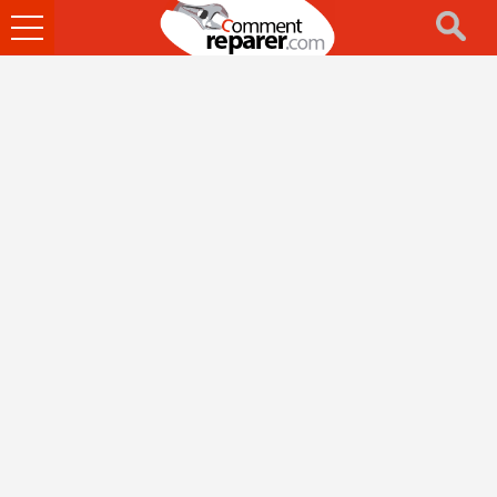
Ouvrir
le
menu