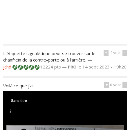
+
-1
vote
-
L'étiquette signalétique peut se trouver sur le
chanfrein de la contre-porte ou à l'arrière.
—
jchd
12224 pts —
PRO
le 14 sept 2023 - 19h20
+
0
vote
-
Voilà ce que j'ai
Sans titre