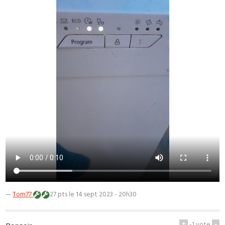
—
Tom77
27 pts
le 14 sept 2023 - 20h30
+
-1
vote
-