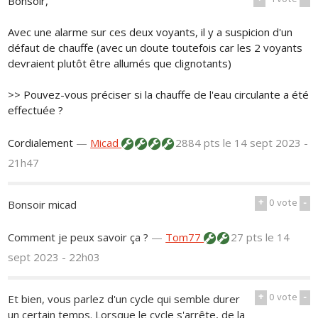
Bonsoir,
Avec une alarme sur ces deux voyants, il y a suspicion d'un
défaut de chauffe (avec un doute toutefois car les 2 voyants
devraient plutôt être allumés que clignotants)
>> Pouvez-vous préciser si la chauffe de l'eau circulante a été
effectuée ?
Cordialement
—
Micad
2884 pts
le 14 sept 2023 -
21h47
+
0
vote
-
Bonsoir micad
Comment je peux savoir ça ?
—
Tom77
27 pts
le 14
sept 2023 - 22h03
+
0
vote
-
Et bien, vous parlez d'un cycle qui semble durer
un certain temps. Lorsque le cycle s'arrête, de la