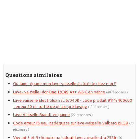
Questions similaires
Où faire réparer mon lave-vaisselle à côté de chez moi ?
Lave- vaisselle HighOne 12C49 A++ WSIC en panne
(40 réponses )
Lave vaisselle Électrolux ESL 67040R - code produit 91143400600
- erreur 20 en sortie de phase pré lavage
(13 réponses )
Lave Vaisselle Brandt en panne
(22 réponses )
Code erreur F5 eau inadéquate sur lave-vaisselle Valberg 15C39
(70
réponses )
Voyant 3 et 9 clignote sur Indesit lave vaisselle dfg 255fr
(30