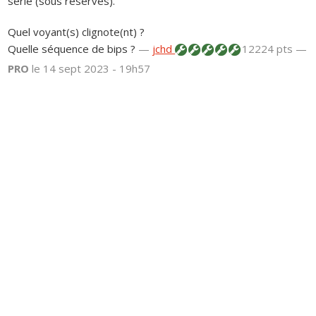
série (sous réserves).
Quel voyant(s) clignote(nt) ?
Quelle séquence de bips ?
—
jchd
12224 pts —
PRO
le 14 sept 2023 - 19h57