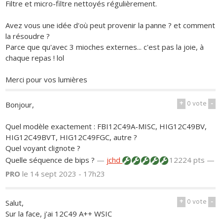
Filtre et micro-filtre nettoyés régulièrement.
Avez vous une idée d'où peut provenir la panne ? et comment
la résoudre ?
Parce que qu'avec 3 mioches externes... c'est pas la joie, à
chaque repas ! lol
Merci pour vos lumières
+
0
vote
-
Bonjour,
Quel modèle exactement : FBI12C49A-MISC, HIG12C49BV,
HIG12C49BVT, HIG12C49FGC, autre ?
Quel voyant clignote ?
Quelle séquence de bips ?
—
jchd
12224 pts —
PRO
le 14 sept 2023 - 17h23
+
0
vote
-
Salut,
Sur la face, j'ai 12C49 A++ WSIC