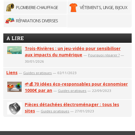
PLOMBERIE-CHAUFFAGE
VÊTEMENTS, LINGE, BIJOUX
RÉPARATIONS DIVERSES
A LIRE
Trois-Rivières : un jeu-vidéo pour sensibiliser
aux impacts du numérique
—
Pourquoi réparer ?
—
30/01/2026
Liens
—
Guides pratiques
— 02/11/2023
🌱💰 70 idées éco-responsables pour économiser
1000€ par an
—
Guides pratiques
— 22/09/2023
Pièces détachées électroménager : tous les
sites
—
Guides pratiques
— 27/01/2023