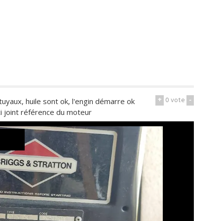
+
0
vote
-
 tuyaux, huile sont ok, l'engin démarre ok
i joint référence du moteur