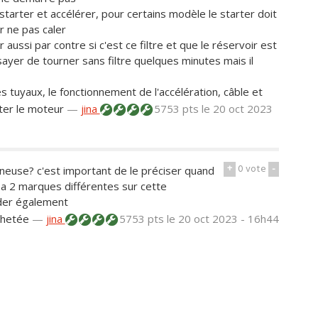
tarter et accélérer, pour certains modèle le starter doit
r ne pas caler
er aussi par contre si c'est ce filtre et que le réservoir est
yer de tourner sans filtre quelques minutes mais il
es tuyaux, le fonctionnement de l'accélération, câble et
ter le moteur
—
jina
5753 pts
le 20 oct 2023
+
0
vote
-
neuse? c'est important de le préciser quand
a 2 marques différentes sur cette
ider également
chetée
—
jina
5753 pts
le 20 oct 2023 - 16h44