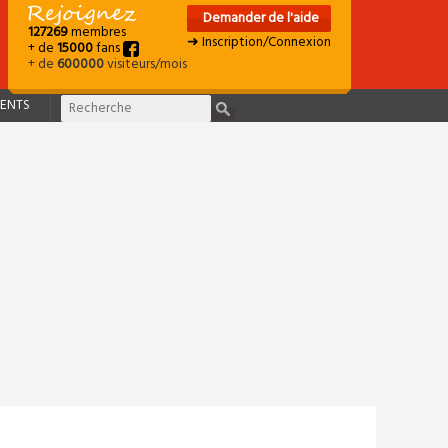
Demander de l'aide
127269
membres
➜ Inscription/Connexion
+ de
15000
fans
+ de
600000
visiteurs/mois
ENTS