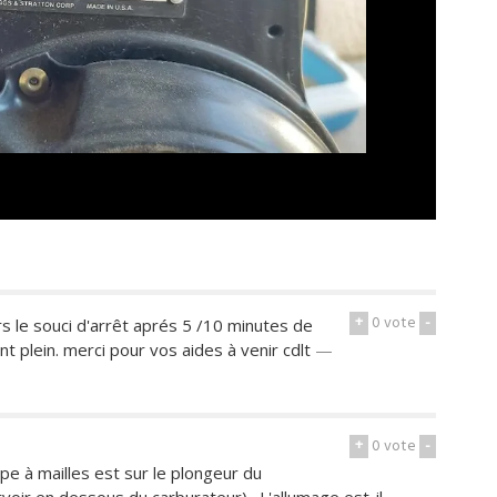
+
0
vote
-
jrs le souci d'arrêt aprés 5 /10 minutes de
plein. merci pour vos aides à venir cdlt
—
+
0
vote
-
pe à mailles est sur le plongeur du