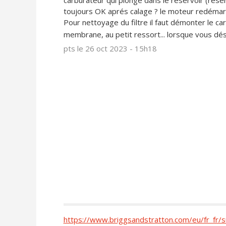
carburateur qui plonge dans le réservoir (réser
toujours OK aprés calage ? le moteur redémarr
Pour nettoyage du filtre il faut démonter le carb
membrane, au petit ressort... lorsque vous dé
pts
le 26 oct 2023 - 15h18
https://www.briggsandstratton.com/eu/fr_fr/