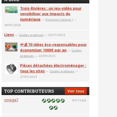
Trois-Rivières : un jeu-vidéo pour
sensibiliser aux impacts du
numérique
—
Pourquoi réparer ?
—
30/01/2026
Liens
—
Guides pratiques
— 02/11/2023
🌱💰 70 idées éco-responsables pour
économiser 1000€ par an
—
Guides
pratiques
— 22/09/2023
Pièces détachées électroménager :
tous les sites
—
Guides pratiques
—
27/01/2023
TOP CONTRIBUTEURS
Voir tous
omega7
43110 pts