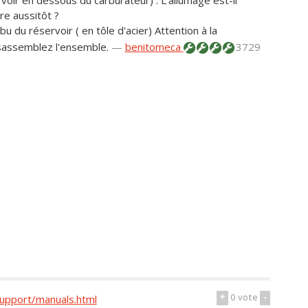
voir en dessous du carburateur) . L'allumage est-il
e aussitôt ?
u du réservoir ( en tôle d'acier) Attention à la
sassemblez l'ensemble.
—
benitomeca
3729
+
0
vote
-
support/manuals.html