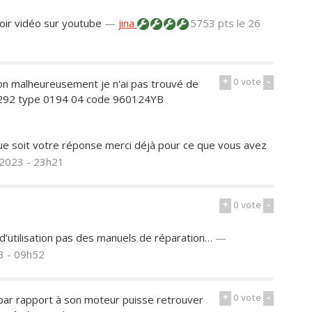
 voir vidéo sur youtube
—
jina
5753 pts
le 26
+
0
vote
-
atton malheureusement je n'ai pas trouvé de
292 type 0194 04 code 960124YB
e soit votre réponse merci déjà pour ce que vous avez
 2023 - 23h21
+
0
vote
-
d’utilisation pas des manuels de réparation…
—
3 - 09h52
+
0
vote
-
par rapport à son moteur puisse retrouver