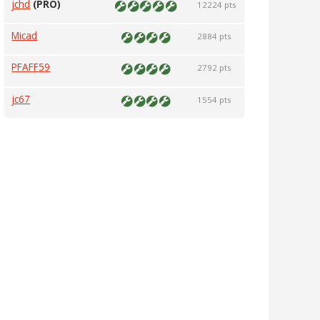
jchd
(PRO)
12224 pts
Micad
2884 pts
PFAFF59
2792 pts
jc67
1554 pts