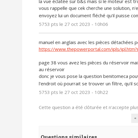
la vue éclatée sur b&s mais si le moteur est tr
vous rappelle que cek cherche une solution, n'
envoyez lui un document fléché qu'il puisse c
5753 pts
le 27 oct 2023 - 10h06
manuel en anglais avec les pièces détachées 
https://www.thepowerportal.com/ipls/ipl.h
page 38 vous avez les pièces du réservoir mais l
au réservoir
donc je vous pose la question benitomeca pouv
l'endroit où pourrait se trouver un filtre, qu'il 
5753 pts
le 27 oct 2023 - 10h22
Cette question a été clôturée et n'accepte pl
«
Questions similaires