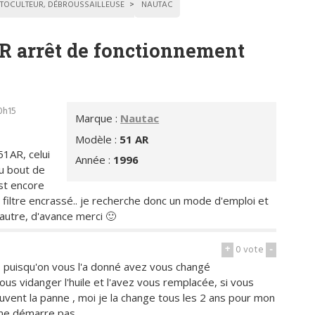
TOCULTEUR, DÉBROUSSAILLEUSE
NAUTAC
R arrêt de fonctionnement
0h15
Marque :
Nautac
Modèle :
51 AR
1AR, celui
Année :
1996
au bout de
est encore
n filtre encrassé.. je recherche donc un mode d'emploi et
 autre, d'avance merci 🙂
+
0
vote
-
 puisqu'on vous l'a donné avez vous changé
vous vidanger l'huile et l'avez vous remplacée, si vous
ouvent la panne , moi je la change tous les 2 ans pour mon
r ne démarre pas