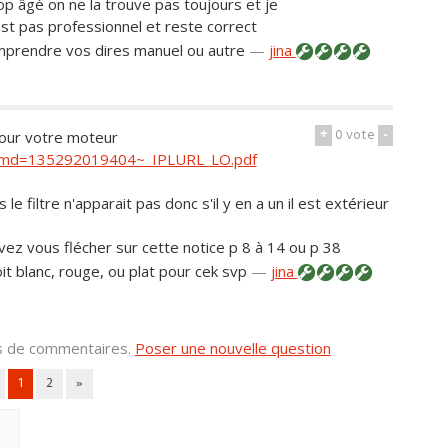
op âgé on ne la trouve pas toujours et je
est pas professionnel et reste correct
omprendre vos dires manuel ou autre
—
jina
+
0
vote
-
pour votre moteur
tm?md=135292019404~_IPLURL_LO.pdf
e filtre n'apparait pas donc s'il y en a un il est extérieur
ez vous flécher sur cette notice p 8 à 14 ou p 38
soit blanc, rouge, ou plat pour cek svp
—
jina
us de commentaires.
Poser une nouvelle question
1
2
»