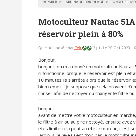
RÉPARER
JARDINAGE, BRICOLAGE
TONDEUSE, MO
Motoculteur Nautac 51A
réservoir plein à 80%
Question posée par
Cek
13 pts
Le 20 Oct 2023 - 1
Bonjour,
bonjour, on m a donné un motoculteur Nautac 5
ci fonctionne lorsque le réservoir est plein et 
10 minutes ils s'arrête alors que le réservoir 
bien rempli .. je suppose que cela provient d'u
conseil afin de nettoyer ou changer le filtre ou
bonjour
avant de mettre votre motoculteur en marche,
le filtre à air ou au pire nettoyé, ensuite avez 
êtes limite cela peut arrêté le moteur, c'est s
jardin, si le niveau est trop bas le motoculteu