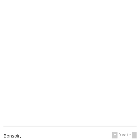
+
0
vote
-
Bonsoir,