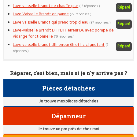
Lave vaisselle brandt ne chauffe plus
(15 réponses )
Réparé
Lave Vaisselle Brandt en panne
(22 réponses )
Lave vaisselle Brandt qui prend trop d'eau
(37 réponses )
Réparé
Lave-vaisselle Brandt DFH13TF erreur D6 avec pompe de
vidange fonctionnelle
(19 réponses )
Lave vaisselle brandt dfh erreur 6h et hc clignotant
(7
Réparé
réponses )
Réparer, c'est bien, mais si je n'y arrive pas ?
Pièces détachées
Je trouve mes pièces détachées
Dépanneur
Je trouve un pro près de chez moi