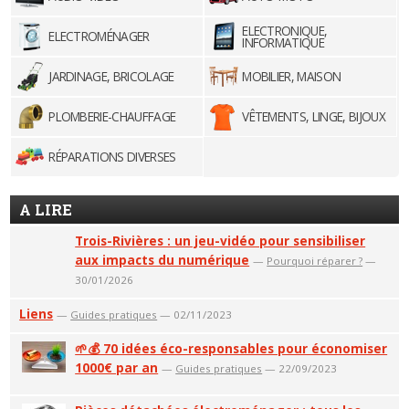
ELECTRONIQUE,
ELECTROMÉNAGER
INFORMATIQUE
JARDINAGE, BRICOLAGE
MOBILIER, MAISON
PLOMBERIE-CHAUFFAGE
VÊTEMENTS, LINGE, BIJOUX
RÉPARATIONS DIVERSES
A LIRE
Trois-Rivières : un jeu-vidéo pour sensibiliser
aux impacts du numérique
—
Pourquoi réparer ?
—
30/01/2026
Liens
—
Guides pratiques
— 02/11/2023
🌱💰 70 idées éco-responsables pour économiser
1000€ par an
—
Guides pratiques
— 22/09/2023