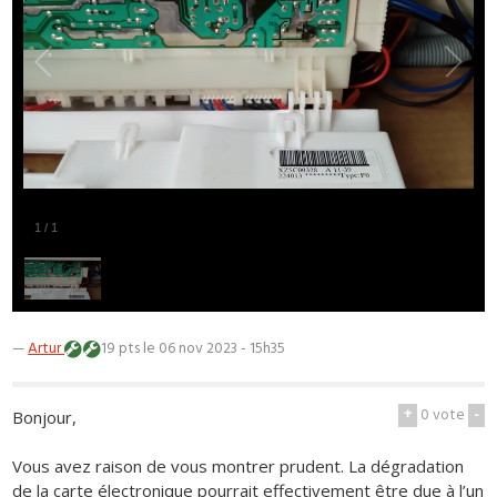
1
/
1
—
Artur
19 pts
le 06 nov 2023 - 15h35
+
0
vote
-
Bonjour,
Vous avez raison de vous montrer prudent. La dégradation
de la carte électronique pourrait effectivement être due à l’un