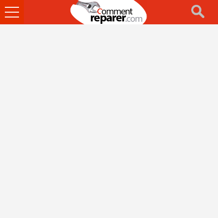
Ouvrir
le
menu