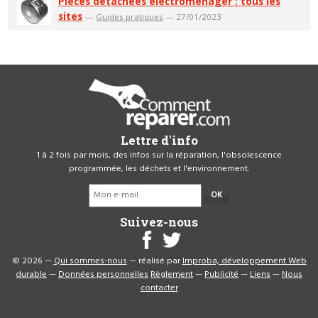
Pièces détachées électroménager : tous les
sites
—
Guides pratiques
— 27/01/2023
Lettre d'info
1 à 2 fois par mois, des infos sur la réparation, l'obsolescence
programmée, les déchets et l'environnement.
OK
Suivez-nous
© 2026 —
Qui sommes-nous
— réalisé par
Improba, développement Web
durable
—
Données personnelles
Règlement
—
Publicité
—
Liens
—
Nous
contacter