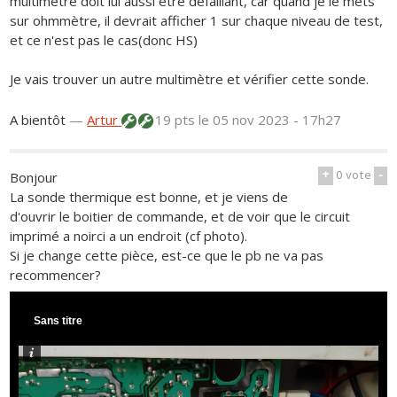
multimètre doit lui aussi être défaillant, car quand je le mets
sur ohmmètre, il devrait afficher 1 sur chaque niveau de test,
et ce n'est pas le cas(donc HS)
Je vais trouver un autre multimètre et vérifier cette sonde.
A bientôt
—
Artur
19 pts
le 05 nov 2023 - 17h27
+
0
vote
-
Bonjour
La sonde thermique est bonne, et je viens de
d'ouvrir le boitier de commande, et de voir que le circuit
imprimé a noirci a un endroit (cf photo).
Si je change cette pièce, est-ce que le pb ne va pas
recommencer?
Sans titre