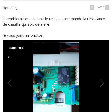
+
0
vote
-
Bonjour,
Il semblerait que ce soit le relai qui commande la résistance
de chauffe qui soit derrière.
Je vous joint les photos.
Sans titre