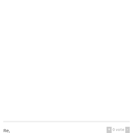
+
0
vote
-
Re,