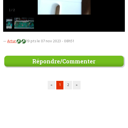
1
/
2
—
Artur
19 pts
le 07 nov 2023 - 08h51
Répondre/Commenter
«
1
2
»