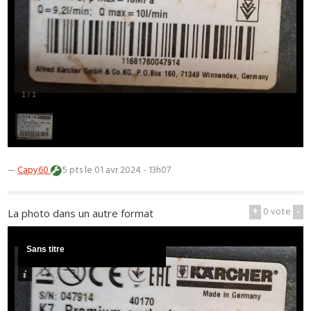
1
/
1
—
Capy60
5 pts
le 01 avr 2024 - 13h07
+
0
vote
-
La photo dans un autre format
Sans titre