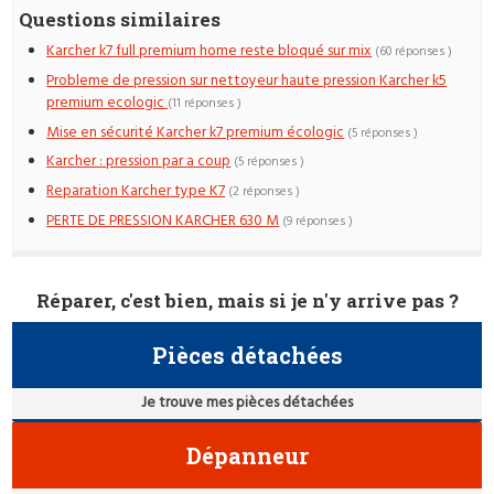
Questions similaires
Karcher k7 full premium home reste bloqué sur mix
(60 réponses )
Probleme de pression sur nettoyeur haute pression Karcher k5
premium ecologic
(11 réponses )
Mise en sécurité Karcher k7 premium écologic
(5 réponses )
Karcher : pression par a coup
(5 réponses )
Reparation Karcher type K7
(2 réponses )
PERTE DE PRESSION KARCHER 630 M
(9 réponses )
Réparer, c'est bien, mais si je n'y arrive pas ?
Pièces détachées
Je trouve mes pièces détachées
Dépanneur