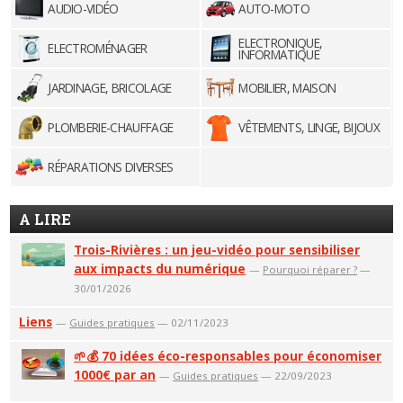
AUDIO-VIDÉO
AUTO-MOTO
ELECTRONIQUE,
ELECTROMÉNAGER
INFORMATIQUE
JARDINAGE, BRICOLAGE
MOBILIER, MAISON
PLOMBERIE-CHAUFFAGE
VÊTEMENTS, LINGE, BIJOUX
RÉPARATIONS DIVERSES
A LIRE
Trois-Rivières : un jeu-vidéo pour sensibiliser
aux impacts du numérique
—
Pourquoi réparer ?
—
30/01/2026
Liens
—
Guides pratiques
— 02/11/2023
🌱💰 70 idées éco-responsables pour économiser
1000€ par an
—
Guides pratiques
— 22/09/2023