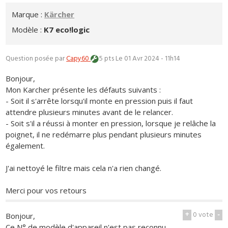
Marque :
Kärcher
Modèle :
K7 eco!logic
Question posée par
Capy60
5 pts
Le 01 Avr 2024 - 11h14
Bonjour,
Mon Karcher présente les défauts suivants :
- Soit il s'arrête lorsqu'il monte en pression puis il faut
attendre plusieurs minutes avant de le relancer.
- Soit s'il a réussi à monter en pression, lorsque je relâche la
poignet, il ne redémarre plus pendant plusieurs minutes
également.
J'ai nettoyé le filtre mais cela n'a rien changé.
Merci pour vos retours
+
0
vote
-
Bonjour,
Ce N° de modèle d'appareil n'est pas reconnu