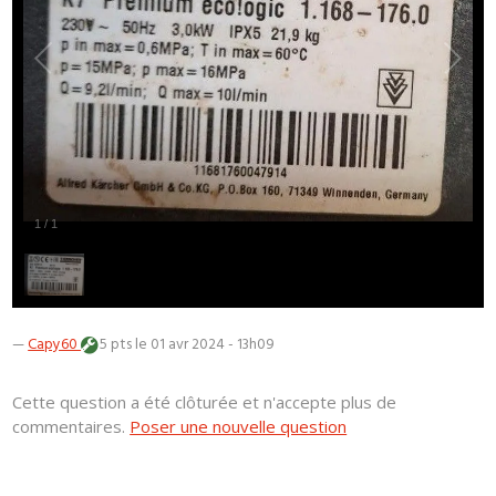
1
/
1
—
Capy60
5 pts
le 01 avr 2024 - 13h09
Cette question a été clôturée et n'accepte plus de
commentaires.
Poser une nouvelle question