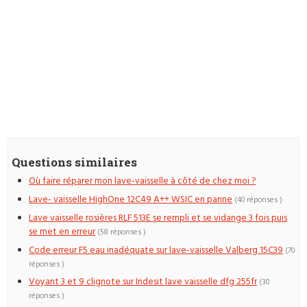
Questions similaires
Où faire réparer mon lave-vaisselle à côté de chez moi ?
Lave- vaisselle HighOne 12C49 A++ WSIC en panne
(40 réponses )
Lave vaisselle rosières RLF 513E se rempli et se vidange 3 fois puis
se met en erreur
(58 réponses )
Code erreur F5 eau inadéquate sur lave-vaisselle Valberg 15C39
(70
réponses )
Voyant 3 et 9 clignote sur Indesit lave vaisselle dfg 255fr
(30
réponses )