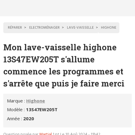
RÉPARER
ELECTROMÉNAGER
LAVE-VAISSELLE
HIGHONE
Mon lave-vaisselle highone
13S47EW205T s'allume
commence les programmes et
s'arrête que puis je faire merci
Marque :
Highone
Modèle :
13S47EW205T
Année :
2020
Question posée par
Martial
1 pt
Le 10 Aoû 2024 - 11h42