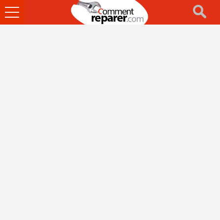
Ouvrir
le
menu