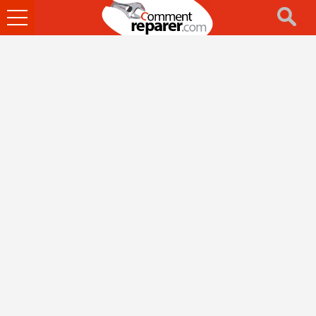
Ouvrir
le
menu