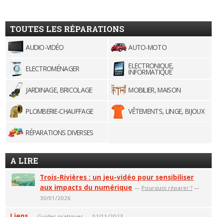
TOUTES LES RÉPARATIONS
AUDIO-VIDÉO
AUTO-MOTO
ELECTRONIQUE,
ELECTROMÉNAGER
INFORMATIQUE
JARDINAGE, BRICOLAGE
MOBILIER, MAISON
PLOMBERIE-CHAUFFAGE
VÊTEMENTS, LINGE, BIJOUX
RÉPARATIONS DIVERSES
A LIRE
Trois-Rivières : un jeu-vidéo pour sensibiliser
aux impacts du numérique
—
Pourquoi réparer ?
—
30/01/2026
Liens
—
Guides pratiques
— 02/11/2023