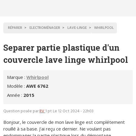
RÉPARER
ELECTROMÉNAGER
LAVE-LINGE
WHIRLPOOL
Separer partie plastique d'un
couvercle lave linge whirlpool
Marque :
Whirlpool
Modèle :
AWE 6762
Année :
2015
Question posée par
RV
1 pt
Le 12 Oct 2024 - 22h03
Bonjour, le couvercle de mon lave linge est complétement
rouillé à sa base. J'ai reçu ce dernier. Ne voulant pas
endommager la partie plastique lors du démontage,