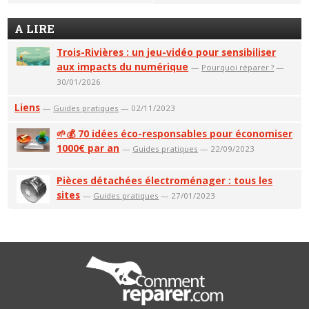
A LIRE
Trois-Rivières : un jeu-vidéo pour sensibiliser
aux impacts du numérique
—
Pourquoi réparer ?
—
30/01/2026
Liens
—
Guides pratiques
— 02/11/2023
🌱💰 70 idées éco-responsables pour économiser
1000€ par an
—
Guides pratiques
— 22/09/2023
Pièces détachées électroménager : tous les
sites
—
Guides pratiques
— 27/01/2023