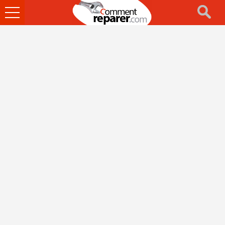
Ouvrir
le
menu