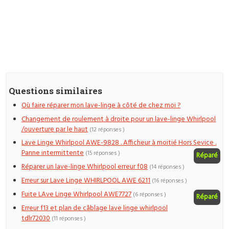
Questions similaires
Où faire réparer mon lave-linge à côté de chez moi ?
Changement de roulement à droite pour un lave-linge Whirlpool
/ouverture par le haut
(12 réponses )
Lave Linge Whirlpool AWE-9828 . Afficheur à moitié Hors Sevice .
Panne intermittente
(15 réponses )
Réparé
Réparer un lave-linge Whirlpool erreur f08
(14 réponses )
Erreur sur Lave Linge WHIRLPOOL AWE 6211
(16 réponses )
Fuite LAve Linge Whirlpool AWE7727
(6 réponses )
Réparé
Erreur f13 et plan de câblage lave linge whirlpool
tdlr72030
(11 réponses )