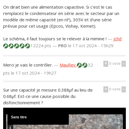
On dirait bien une alimentation capacitive. Si c'est le cas
remplacez le condensateur en série avec le secteur par un
modèle de même capacité (en nF), 305V et d'une série
prévue pour cet usage (Epcos, Vishay, Kemet).
Le schéma, il faut toujours se le relever à la mimine !
—
jchd
12224 pts —
PRO
le 17 oct 2024 - 15h29
+
0
vote
-
Merci je vais le contrôler.
—
MauRev
32
pts
le 17 oct 2024 - 19h27
+
0
vote
-
Sur une capacité je mesure 0.388μf au lieu de
0.68μf. Est-ce une cause possible du
disfonctionnement ?
Sans titre