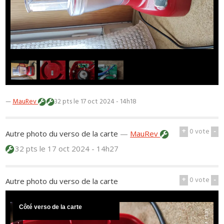
1
/
4
—
MauRev
32 pts
le 17 oct 2024 - 14h18
+
0
vote
-
Autre photo du verso de la carte
—
MauRev
32 pts
le 17 oct 2024 - 14h27
+
0
vote
-
Autre photo du verso de la carte
Côté verso de la carte