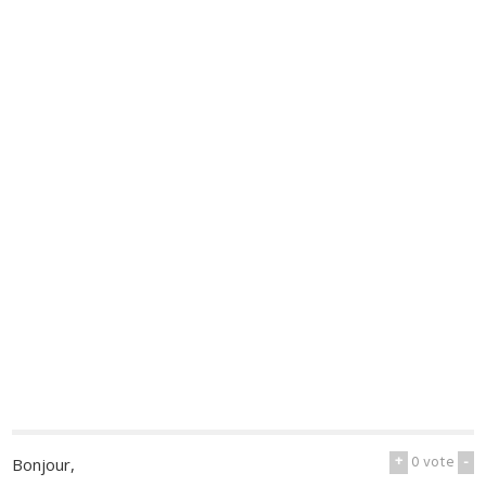
+
0
vote
-
Bonjour,