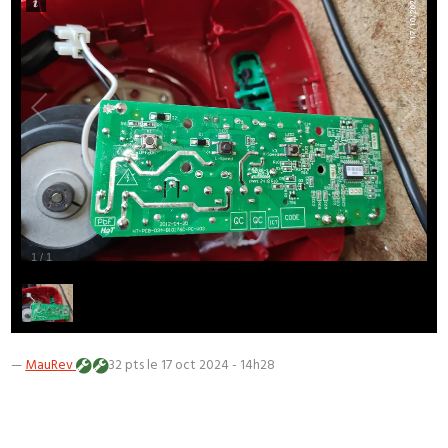
1
/
1
—
MauRev
32 pts
le 17 oct 2024 - 14h28