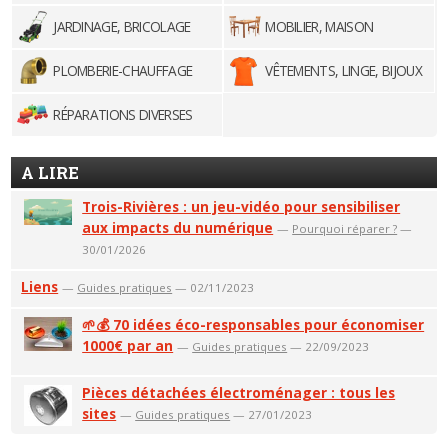
JARDINAGE, BRICOLAGE
MOBILIER, MAISON
PLOMBERIE-CHAUFFAGE
VÊTEMENTS, LINGE, BIJOUX
RÉPARATIONS DIVERSES
A LIRE
Trois-Rivières : un jeu-vidéo pour sensibiliser
aux impacts du numérique
—
Pourquoi réparer ?
—
30/01/2026
Liens
—
Guides pratiques
— 02/11/2023
🌱💰 70 idées éco-responsables pour économiser
1000€ par an
—
Guides pratiques
— 22/09/2023
Pièces détachées électroménager : tous les
sites
—
Guides pratiques
— 27/01/2023