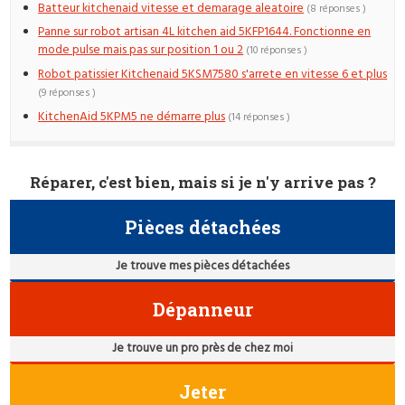
Batteur kitchenaid vitesse et demarage aleatoire
(8 réponses )
Panne sur robot artisan 4L kitchen aid 5KFP1644. Fonctionne en
mode pulse mais pas sur position 1 ou 2
(10 réponses )
Robot patissier Kitchenaid 5KSM7580 s'arrete en vitesse 6 et plus
(9 réponses )
KitchenAid 5KPM5 ne démarre plus
(14 réponses )
Réparer, c'est bien, mais si je n'y arrive pas ?
Pièces détachées
Je trouve mes pièces détachées
Dépanneur
Je trouve un pro près de chez moi
Jeter