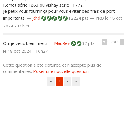
Kemet série F863 ou Vishay série F1772.
Je peux vous fournir ça pour vous éviter des frais de port
importants.
—
jchd
12224 pts —
PRO
le 18 oct
2024 - 16h21
+
0
vote
-
Oui je veux bien, merci
—
MauRev
32 pts
le 18 oct 2024 - 16h27
Cette question a été clôturée et n'accepte plus de
commentaires.
Poser une nouvelle question
«
1
2
»