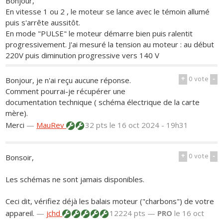
Bonjour,
En vitesse 1 ou 2 , le moteur se lance avec le témoin allumé
puis s'arrête aussitôt.
En mode "PULSE" le moteur démarre bien puis ralentit
progressivement. J'ai mesuré la tension au moteur : au début
220V puis diminution progressive vers 140 V
+
0
vote
-
Bonjour, je n'ai reçu aucune réponse.
Comment pourrai-je récupérer une
documentation technique ( schéma électrique de la carte
mère).
Merci
—
MauRev
32 pts
le 16 oct 2024 - 19h31
+
0
vote
-
Bonsoir,
Les schémas ne sont jamais disponibles.
Ceci dit, vérifiez déjà les balais moteur ("charbons") de votre
appareil.
—
jchd
12224 pts —
PRO
le 16 oct