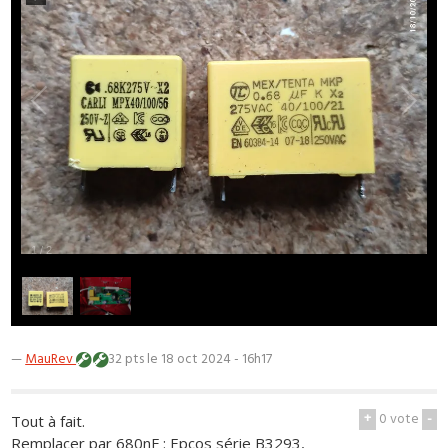
1
/
2
—
MauRev
32 pts
le 18 oct 2024 - 16h17
+
0
vote
-
Tout à fait.
Remplacer par 680nF : Epcos série B3293,