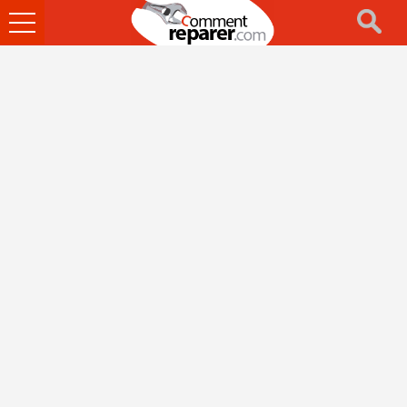
Ouvrir
le
menu