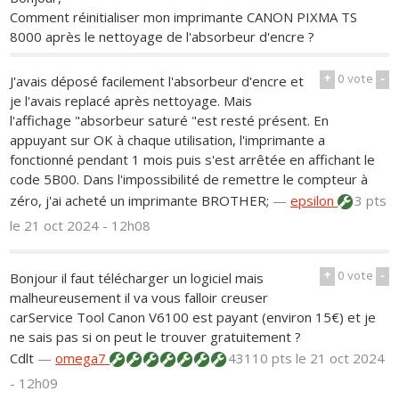
Comment réinitialiser mon imprimante CANON PIXMA TS
8000 après le nettoyage de l'absorbeur d'encre ?
+
0
vote
-
J'avais déposé facilement l'absorbeur d'encre et
je l'avais replacé après nettoyage. Mais
l'affichage "absorbeur saturé "est resté présent. En
appuyant sur OK à chaque utilisation, l'imprimante a
fonctionné pendant 1 mois puis s'est arrêtée en affichant le
code 5B00. Dans l'impossibilité de remettre le compteur à
zéro, j'ai acheté un imprimante BROTHER;
—
epsilon
3 pts
le 21 oct 2024 - 12h08
+
0
vote
-
Bonjour il faut télécharger un logiciel mais
malheureusement il va vous falloir creuser
carService Tool Canon V6100 est payant (environ 15€) et je
ne sais pas si on peut le trouver gratuitement ?
Cdlt
—
omega7
43110 pts
le 21 oct 2024
- 12h09