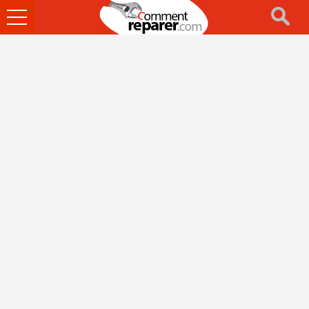
Ouvrir
le
menu