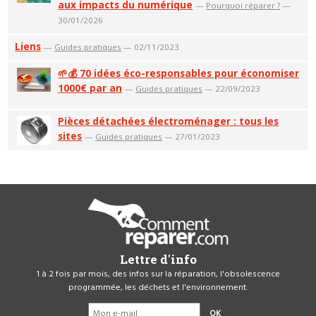
aux impacts du numérique
—
Pourquoi réparer ?
—
30/01/2026
Liens
—
Guides pratiques
— 02/11/2023
🌱💰 70 idées éco-responsables pour économiser
1000€ par an
—
Guides pratiques
— 22/09/2023
Pièces détachées électroménager : tous les
sites
—
Guides pratiques
— 27/01/2023
Lettre d'info
1 à 2 fois par mois, des infos sur la réparation, l'obsolescence
programmée, les déchets et l'environnement.
OK