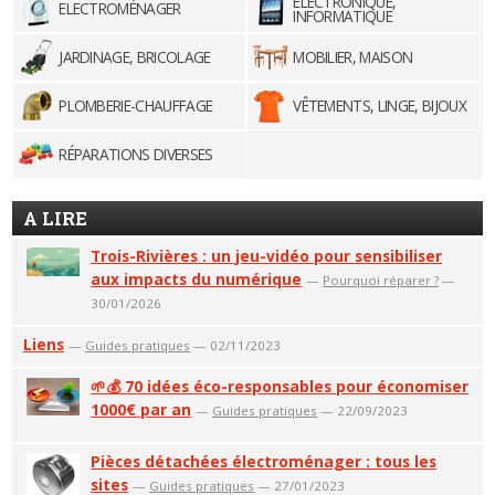
ELECTRONIQUE,
ELECTROMÉNAGER
INFORMATIQUE
JARDINAGE, BRICOLAGE
MOBILIER, MAISON
PLOMBERIE-CHAUFFAGE
VÊTEMENTS, LINGE, BIJOUX
RÉPARATIONS DIVERSES
A LIRE
Trois-Rivières : un jeu-vidéo pour sensibiliser
aux impacts du numérique
—
Pourquoi réparer ?
—
30/01/2026
Liens
—
Guides pratiques
— 02/11/2023
🌱💰 70 idées éco-responsables pour économiser
1000€ par an
—
Guides pratiques
— 22/09/2023
Pièces détachées électroménager : tous les
sites
—
Guides pratiques
— 27/01/2023