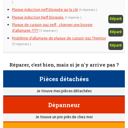
)
Plaque induction neff bloquée sur la clé
(5 réponses )
Plaque induction Neff bloquée.
(1 réponse )
Réparé
Plaque de cuisson gaz neff , changer une bougie
d'allumage ????
(3 réponses )
Réparé
Problème d'allumage de plaque de cuisson gaz Thermor
(11 réponses )
Réparé
Réparer, c'est bien, mais si je n'y arrive pas ?
Pièces détachées
Je trouve mes pièces détachées
Dépanneur
Je trouve un pro près de chez moi