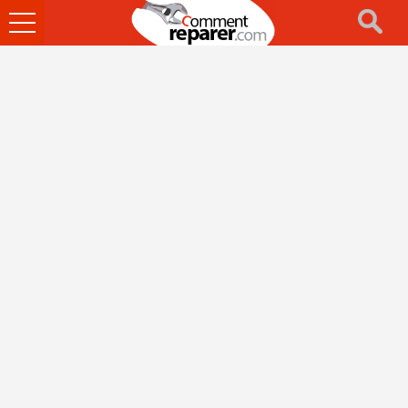
Ouvrir
le
menu