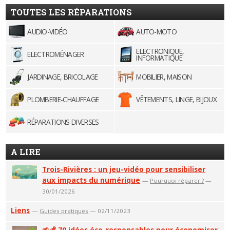
TOUTES LES RÉPARATIONS
AUDIO-VIDÉO
AUTO-MOTO
ELECTRONIQUE,
ELECTROMÉNAGER
INFORMATIQUE
JARDINAGE, BRICOLAGE
MOBILIER, MAISON
PLOMBERIE-CHAUFFAGE
VÊTEMENTS, LINGE, BIJOUX
RÉPARATIONS DIVERSES
A LIRE
Trois-Rivières : un jeu-vidéo pour sensibiliser
aux impacts du numérique
—
Pourquoi réparer ?
—
30/01/2026
Liens
—
Guides pratiques
— 02/11/2023
🌱💰 70 idées éco-responsables pour économiser