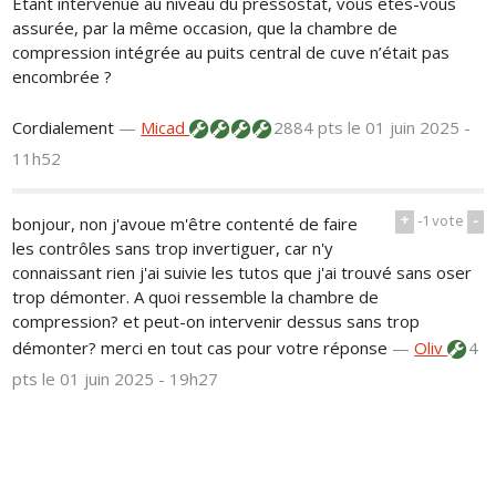
Étant intervenue au niveau du pressostat, vous êtes-vous
assurée, par la même occasion, que la chambre de
compression intégrée au puits central de cuve n’était pas
encombrée ?
Cordialement
—
Micad
2884 pts
le 01 juin 2025 -
11h52
+
-1
vote
-
bonjour, non j'avoue m'être contenté de faire
les contrôles sans trop invertiguer, car n'y
connaissant rien j'ai suivie les tutos que j'ai trouvé sans oser
trop démonter. A quoi ressemble la chambre de
compression? et peut-on intervenir dessus sans trop
démonter? merci en tout cas pour votre réponse
—
Oliv
4
pts
le 01 juin 2025 - 19h27