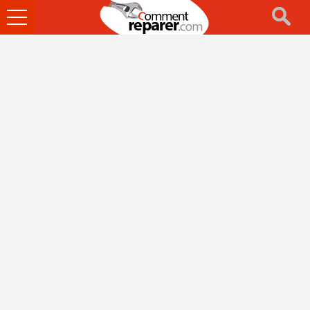
Ouvrir
le
menu