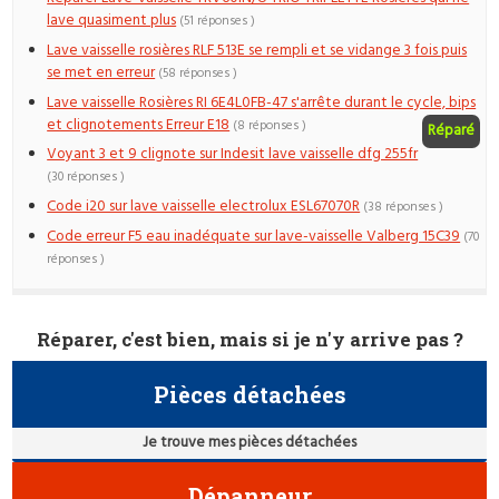
lave quasiment plus
(51 réponses )
Lave vaisselle rosières RLF 513E se rempli et se vidange 3 fois puis
se met en erreur
(58 réponses )
Lave vaisselle Rosières RI 6E4L0FB-47 s'arrête durant le cycle, bips
et clignotements Erreur E18
(8 réponses )
Réparé
Voyant 3 et 9 clignote sur Indesit lave vaisselle dfg 255fr
(30 réponses )
Code i20 sur lave vaisselle electrolux ESL67070R
(38 réponses )
Code erreur F5 eau inadéquate sur lave-vaisselle Valberg 15C39
(70
réponses )
Réparer, c'est bien, mais si je n'y arrive pas ?
Pièces détachées
Je trouve mes pièces détachées
Dépanneur