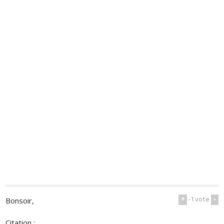
+
-1
vote
-
Bonsoir,
Citation :