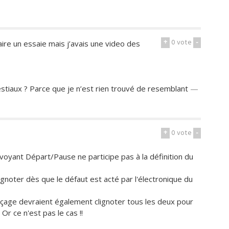
+
0
vote
-
ire un essaie mais j’avais une video des
estiaux ? Parce que je n’est rien trouvé de resemblant
—
+
0
vote
-
 voyant Départ/Pause ne participe pas à la définition du
lignoter dès que le défaut est acté par l'électronique du
rinçage devraient également clignoter tous les deux pour
Or ce n'est pas le cas !!