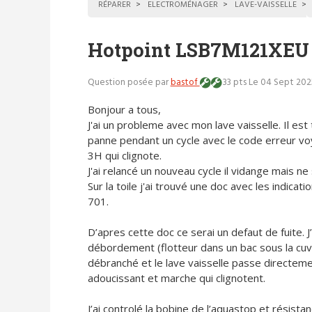
RÉPARER
ELECTROMÉNAGER
LAVE-VAISSELLE
Hotpoint LSB7M121XEU 
Question posée par
bastof
33 pts
Le 04 Sept 202
Bonjour a tous,
J'ai un probleme avec mon lave vaisselle. Il es
panne pendant un cycle avec le code erreur v
3H qui clignote.
J'ai relancé un nouveau cycle il vidange mais n
Sur la toile j'ai trouvé une doc avec les indic
701.
D’apres cette doc ce serai un defaut de fuite. J’a
débordement (flotteur dans un bac sous la cuve) 
débranché et le lave vaisselle passe directeme
adoucissant et marche qui clignotent.
J’ai controlé la bobine de l’aquastop et résistan