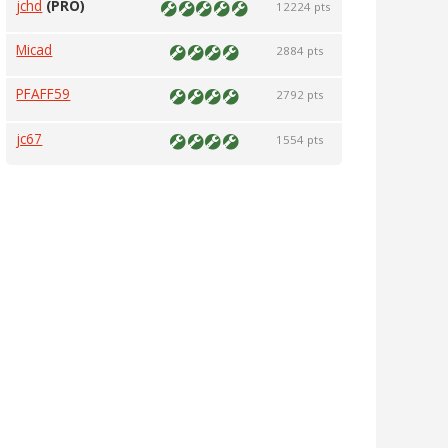
jchd
(PRO)
12224 pts
Micad
2884 pts
PFAFF59
2792 pts
jc67
1554 pts