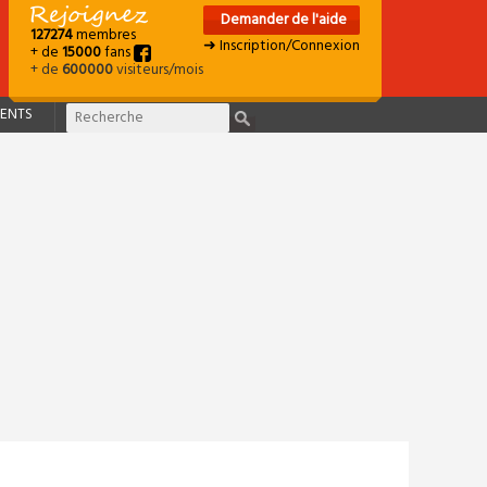
Demander de l'aide
127274
membres
➜ Inscription/Connexion
+ de
15000
fans
+ de
600000
visiteurs/mois
ENTS