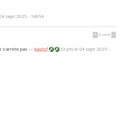
 04 sept 2025 - 16h54
+
0
vote
-
ne s’arrete pas
—
bastof
33 pts
le 04 sept 2025 -