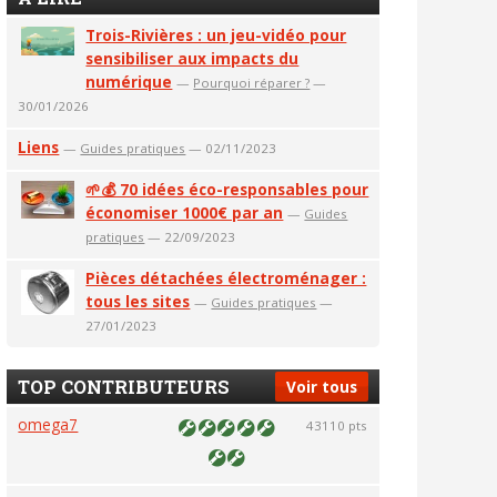
Trois-Rivières : un jeu-vidéo pour
sensibiliser aux impacts du
numérique
—
Pourquoi réparer ?
—
30/01/2026
Liens
—
Guides pratiques
— 02/11/2023
🌱💰 70 idées éco-responsables pour
économiser 1000€ par an
—
Guides
pratiques
— 22/09/2023
Pièces détachées électroménager :
tous les sites
—
Guides pratiques
—
27/01/2023
TOP CONTRIBUTEURS
Voir tous
omega7
43110 pts