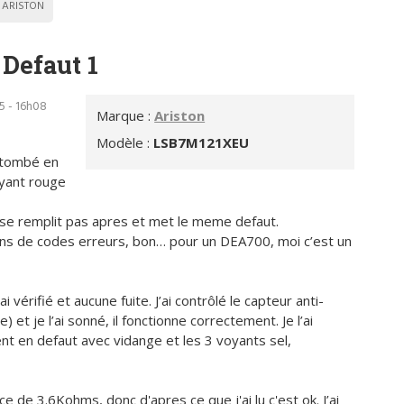
ARISTON
Defaut 1
5 - 16h08
Marque :
Ariston
Modèle :
LSB7M121XEU
t tombé en
oyant rouge
e se remplit pas apres et met le meme defaut.
ations de codes erreurs, bon… pour un DEA700, moi c’est un
i vérifié et aucune fuite. J’ai contrôlé le capteur anti-
et je l’ai sonné, il fonctionne correctement. Je l’ai
nt en defaut avec vidange et les 3 voyants sel,
ce de 3.6Kohms, donc d'apres ce que j'ai lu c'est ok. J’ai