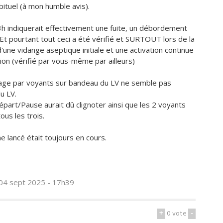
abituel (à mon humble avis).
 3h indiquerait effectivement une fuite, un débordement
Et pourtant tout ceci a été vérifié et SURTOUT lors de la
'une vidange aseptique initiale et une activation continue
ion (vérifié par vous-même par ailleurs)
chage par voyants sur bandeau du LV ne semble pas
u LV.
épart/Pause aurait dû clignoter ainsi que les 2 voyants
ous les trois.
lancé était toujours en cours.
 04 sept 2025 - 17h39
+
0
vote
-