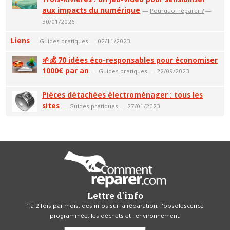
aux impacts du numérique
—
Pourquoi réparer ?
—
30/01/2026
Liens
—
Guides pratiques
— 02/11/2023
🌱💰 70 idées éco-responsables pour économiser
1000€ par an
—
Guides pratiques
— 22/09/2023
Pièces détachées électroménager : tous les
sites
—
Guides pratiques
— 27/01/2023
Lettre d'info
1 à 2 fois par mois, des infos sur la réparation, l'obsolescence
programmée, les déchets et l'environnement.