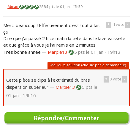
—
Micad
2884 pts
le 01 jan - 17h59
+
-1
vote
-
Merci beaucoup ! Effectivement c est tout à fait
ça
Dire que j’ai passé 2 h ce matin la tête dans le lave vaisselle
et que grâce à vous je l’ai remis en 2 minutes
Très bonne année
—
Marpie13
5 pts
le 01 jan - 19h13
Meilleure solution (choisie par le demandeur)
+
0
vote
-
Cette pièce se clips à l’extrémité du bras
dispersion supérieur
—
Marpie13
5 pts
le
01 jan - 19h16
Répondre/Commenter