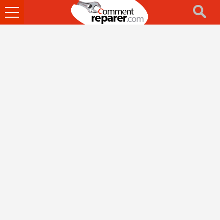
Ouvrir
le
menu