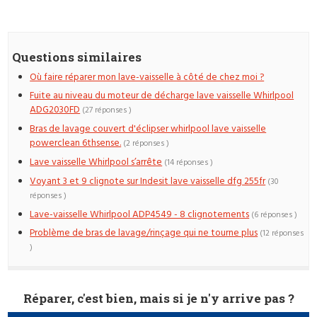
Questions similaires
Où faire réparer mon lave-vaisselle à côté de chez moi ?
Fuite au niveau du moteur de décharge lave vaisselle Whirlpool
ADG2030FD
(27 réponses )
Bras de lavage couvert d'éclipser whirlpool lave vaisselle
powerclean 6thsense.
(2 réponses )
Lave vaisselle Whirlpool s’arrête
(14 réponses )
Voyant 3 et 9 clignote sur Indesit lave vaisselle dfg 255fr
(30
réponses )
Lave-vaisselle Whirlpool ADP4549 - 8 clignotements
(6 réponses )
Problème de bras de lavage/rinçage qui ne tourne plus
(12 réponses
)
Réparer, c'est bien, mais si je n'y arrive pas ?