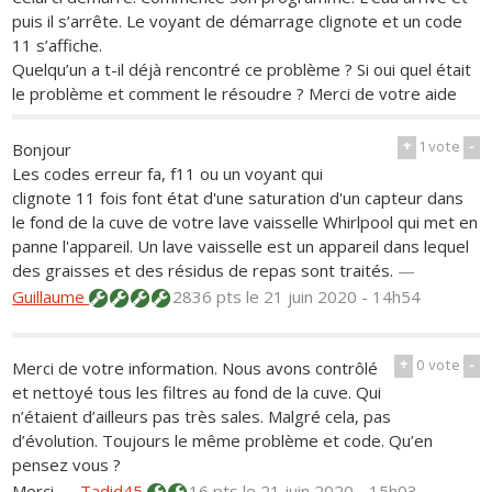
puis il s’arrête. Le voyant de démarrage clignote et un code
11 s’affiche.
Quelqu’un a t-il déjà rencontré ce problème ? Si oui quel était
le problème et comment le résoudre ? Merci de votre aide
+
1
vote
-
Bonjour
Les codes erreur fa, f11 ou un voyant qui
clignote 11 fois font état d'une saturation d'un capteur dans
le fond de la cuve de votre lave vaisselle Whirlpool qui met en
panne l'appareil. Un lave vaisselle est un appareil dans lequel
des graisses et des résidus de repas sont traités.
—
Guillaume
2836 pts
le 21 juin 2020 - 14h54
+
0
vote
-
Merci de votre information. Nous avons contrôlé
et nettoyé tous les filtres au fond de la cuve. Qui
n’étaient d’ailleurs pas très sales. Malgré cela, pas
d’évolution. Toujours le même problème et code. Qu’en
pensez vous ?
Merci
—
Tadid45
16 pts
le 21 juin 2020 - 15h03