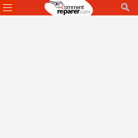
Ouvrir
le
menu