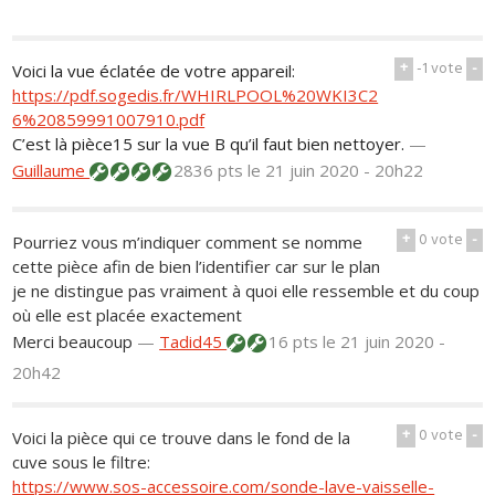
+
-1
vote
-
Voici la vue éclatée de votre appareil:
https://pdf.sogedis.fr/WHIRLPOOL%20WKI3C2
6%20859991007910.pdf
C’est là pièce15 sur la vue B qu’il faut bien nettoyer.
—
Guillaume
2836 pts
le 21 juin 2020 - 20h22
+
0
vote
-
Pourriez vous m’indiquer comment se nomme
cette pièce afin de bien l’identifier car sur le plan
je ne distingue pas vraiment à quoi elle ressemble et du coup
où elle est placée exactement
Merci beaucoup
—
Tadid45
16 pts
le 21 juin 2020 -
20h42
+
0
vote
-
Voici la pièce qui ce trouve dans le fond de la
cuve sous le filtre:
https://www.sos-accessoire.com/sonde-lave-vaisselle-