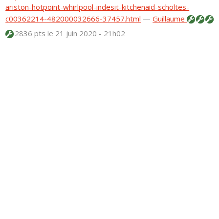
ariston-hotpoint-whirlpool-indesit-kitchenaid-scholtes-
c00362214-482000032666-37457.html
—
Guillaume
2836 pts
le 21 juin 2020 - 21h02