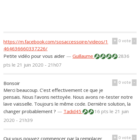
+
0
vote
-
https://m.facebook.com/sosaccessoire/videos/1
464636660337226/
Petite vidéo pour vous aider
—
Guillaume
2836
pts
le 21 juin 2020 - 21h07
+
0
vote
-
Bonsoir
Merci beaucoup. C’est effectivement ce que je
pensais. Nous l’avons nettoyée. Nous avons re-tester notre
lave vaisselle. Toujours le même code. Dernière solution, la
changer probablement ?
—
Tadid45
16 pts
le 21 juin
2020 - 21h39
+
0
vote
-
Oui vous pouvez commencer par la remplacer