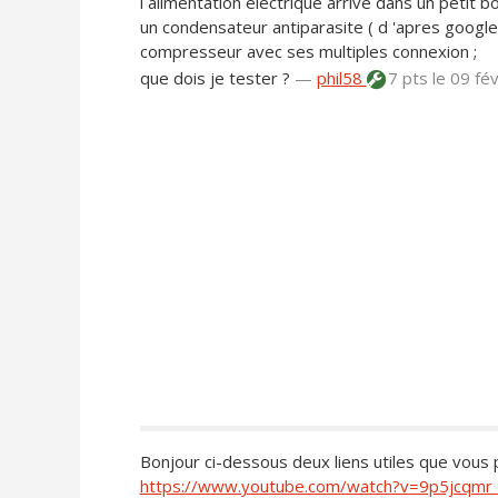
l alimentation electrique arrive dans un petit boit
un condensateur antiparasite ( d 'apres google 
compresseur avec ses multiples connexion ;
que dois je tester ?
—
phil58
7 pts
le 09 fé
Bonjour ci-dessous deux liens utiles que vou
https://www.youtube.com/watch?v=9p5jcqmr