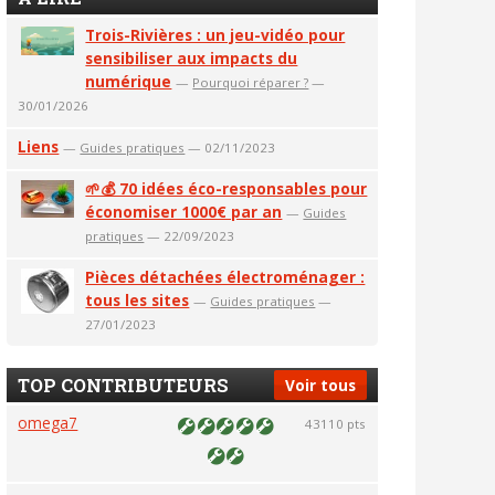
Trois-Rivières : un jeu-vidéo pour
sensibiliser aux impacts du
numérique
—
Pourquoi réparer ?
—
30/01/2026
Liens
—
Guides pratiques
— 02/11/2023
🌱💰 70 idées éco-responsables pour
économiser 1000€ par an
—
Guides
pratiques
— 22/09/2023
Pièces détachées électroménager :
tous les sites
—
Guides pratiques
—
27/01/2023
TOP CONTRIBUTEURS
Voir tous
omega7
43110 pts