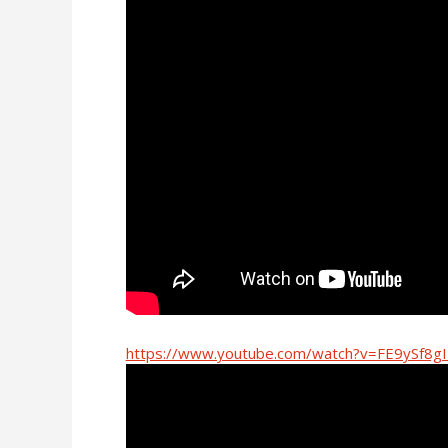
https://www.youtube.com/watch?v=FE9ySf8g