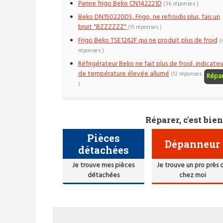
Panne frigo Beko CN142221D
(36 réponses )
Beko DN150220DS, Frigo, ne refroidis plus, fais un
bruit "BZZZZZZ"
(15 réponses )
Frigo Beko TSE1262F qui ne produit plus de froid
(
réponses )
Réfrigérateur Beko ne fait plus de froid, indicateu
de température élevée allumé
(12 réponses
Répa
)
Réparer, c'est bien
Pièces
Dépanneur
détachées
Je trouve mes pièces
Je trouve un pro près 
détachées
chez moi