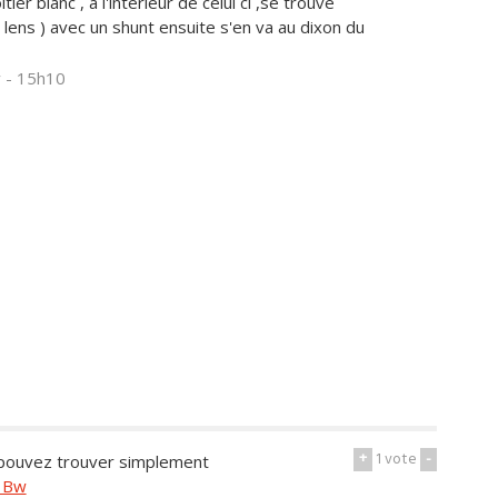
ier blanc , a l'interieur de celui ci ,se trouve
lens ) avec un shunt ensuite s'en va au dixon du
v - 15h10
+
1
vote
-
s pouvez trouver simplement
_Bw