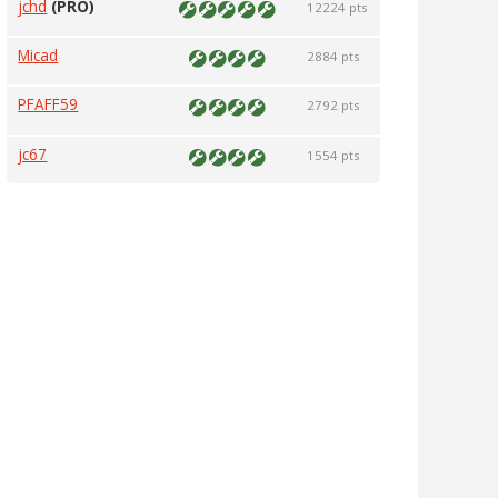
jchd
(PRO)
12224 pts
Micad
2884 pts
PFAFF59
2792 pts
jc67
1554 pts