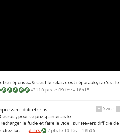
e réponse....Si c'est le relais c'est réparable, si c'est le
43110 pts
le 09 fév - 18h15
+
0
vote
-
ompresseur doit etre hs .
euros , pour ce prix ,j aimerais le
charger le fuide et faire le vide . sur Nevers difficile de
 chez lui .
—
phil58
7 pts
le 13 fév - 18h35