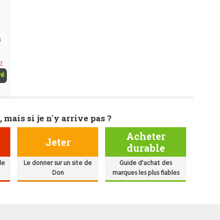
4
r
ré
, mais si je n'y arrive pas ?
Acheter
Jeter
durable
de
Le donner sur un site de
Guide d'achat des
Don
marques les plus fiables