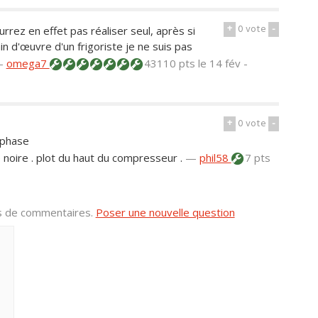
+
0
vote
-
rrez en effet pas réaliser seul, après si
n d'œuvre d'un frigoriste je ne suis pas
—
omega7
43110 pts
le 14 fév -
+
0
vote
-
 phase
e noire . plot du haut du compresseur .
—
phil58
7 pts
us de commentaires.
Poser une nouvelle question