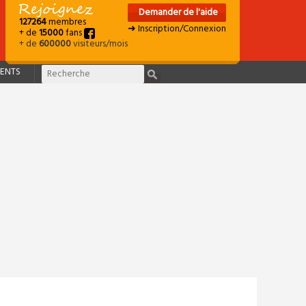
Demander de l'aide
127264
membres
➜ Inscription/Connexion
+ de
15000
fans
+ de
600000
visiteurs/mois
ENTS