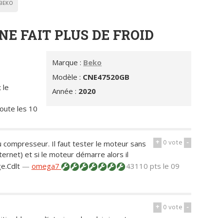
BEKO
E FAIT PLUS DE FROID
Marque :
Beko
Modèle :
CNE47520GB
 le
Année :
2020
toute les 10
+
0
vote
-
ompresseur. Il faut tester le moteur sans
ternet) et si le moteur démarre alors il
e.Cdlt
—
omega7
43110 pts
le 09
+
0
vote
-