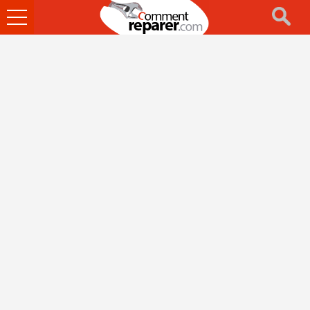
Ouvrir
le
menu