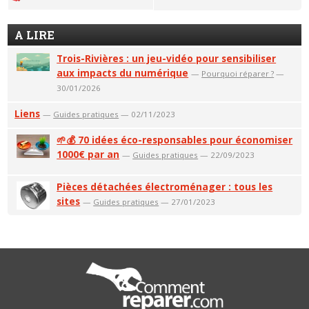
A LIRE
Trois-Rivières : un jeu-vidéo pour sensibiliser
aux impacts du numérique
—
Pourquoi réparer ?
—
30/01/2026
Liens
—
Guides pratiques
— 02/11/2023
🌱💰 70 idées éco-responsables pour économiser
1000€ par an
—
Guides pratiques
— 22/09/2023
Pièces détachées électroménager : tous les
sites
—
Guides pratiques
— 27/01/2023