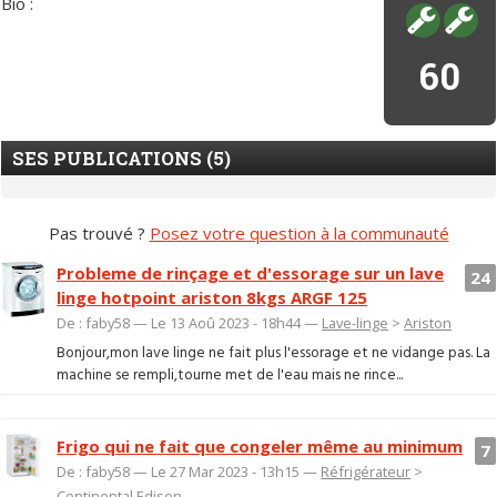
Bio :
60
SES PUBLICATIONS (5)
Pas trouvé ?
Posez votre question à la communauté
Probleme de rinçage et d'essorage sur un lave
24
linge hotpoint ariston 8kgs ARGF 125
De : faby58 — Le 13 Aoû 2023 - 18h44 —
Lave-linge
>
Ariston
Bonjour,mon lave linge ne fait plus l'essorage et ne vidange pas. La
machine se rempli,tourne met de l'eau mais ne rince...
Frigo qui ne fait que congeler même au minimum
7
De : faby58 — Le 27 Mar 2023 - 13h15 —
Réfrigérateur
>
Continental Edison