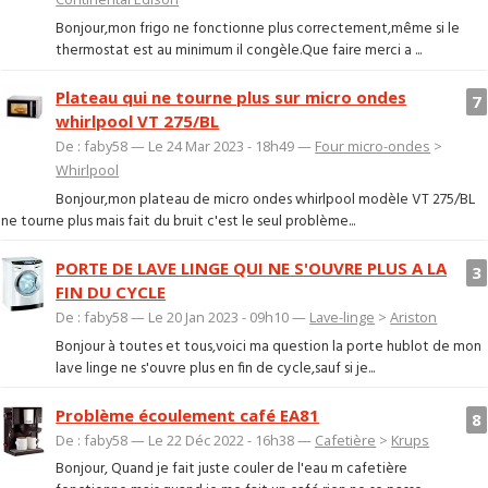
Bonjour,mon frigo ne fonctionne plus correctement,même si le
thermostat est au minimum il congèle.Que faire merci a ...
Plateau qui ne tourne plus sur micro ondes
7
whirlpool VT 275/BL
De : faby58 — Le 24 Mar 2023 - 18h49 —
Four micro-ondes
>
Whirlpool
Bonjour,mon plateau de micro ondes whirlpool modèle VT 275/BL
ne tourne plus mais fait du bruit c'est le seul problème...
PORTE DE LAVE LINGE QUI NE S'OUVRE PLUS A LA
3
FIN DU CYCLE
De : faby58 — Le 20 Jan 2023 - 09h10 —
Lave-linge
>
Ariston
Bonjour à toutes et tous,voici ma question la porte hublot de mon
lave linge ne s'ouvre plus en fin de cycle,sauf si je...
Problème écoulement café EA81
8
De : faby58 — Le 22 Déc 2022 - 16h38 —
Cafetière
>
Krups
Bonjour, Quand je fait juste couler de l'eau m cafetière