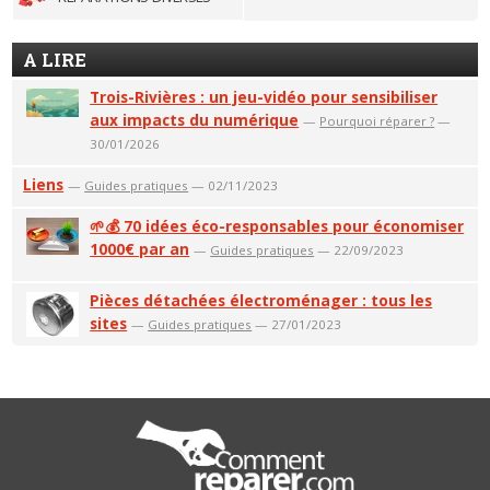
A LIRE
Trois-Rivières : un jeu-vidéo pour sensibiliser
aux impacts du numérique
—
Pourquoi réparer ?
—
30/01/2026
Liens
—
Guides pratiques
— 02/11/2023
🌱💰 70 idées éco-responsables pour économiser
1000€ par an
—
Guides pratiques
— 22/09/2023
Pièces détachées électroménager : tous les
sites
—
Guides pratiques
— 27/01/2023