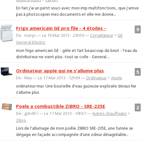
En fait j'ai un petit souci avec mon imp multifonctions , que j'arrive
pas à photocopier mes documents et elle me donne...
Frigo americain GE pro file - 4 étoiles -
9
De : manjo — Le 19 Mar 2013 - 23h59 —
Congélateur
>
GE
General Electric
mon frigo americain GE - gèle et fait beaucoup de bruit - l'eau du
distributeur ne vient plus -tout se colle - General ...
Ordinateur apple qui ne s'allume plus
5
De : May — Le 17 Mar 2013 - 12h09 —
Ordinateur
>
Apple
ordinateur mac Une bouteille d'eau gazeuse explosée dessus Ne
s'allume plus
Poele a combustible ZIBRO - SRE-235E
2
De : gdn451 — Le 17 Mar 2013 - 10h57 —
Autres chauffages
>
Zibro
Lors de l'allumage de mon poêle ZIBRO SRE-235E, une fumée se
dégage en façade accompagnée d'une odeur désagréable...