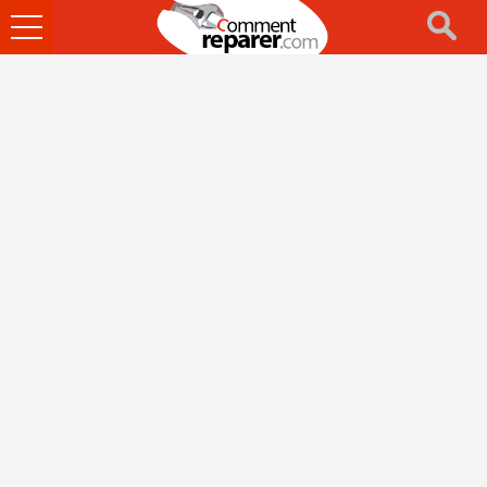
Ouvrir
le
menu