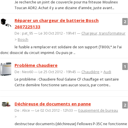
Je recherche un joint de couvercle pour ma friteuse Moulinex
Toucan ADR2. Achat il y a une dizaine d'année, juste avant...
Réparer un chargeur de batterie Bosch
2
2607225133
De : pat_95 — Le 30 Oct 2012 - 19h41 —
Chargeur, transformateur
>
Bosch
le fusible a remplacer est solidaire de son support (T800L° Je l'ai
donc dissocié du circuit imprimé. Ou puis-je ...
Problème chaudiere
1
De : Neo60 — Le 25 Oct 2012 - 19h45 —
Chaudière
>
Audi
Le problème : Chaudiere fioul Galane CF chauffage et sanitaire
Cette dernière fonctionne sans aucun soucis, par contre...
Déchireuse de documents en panne
2
De : Alice — Le 02 Oct 2012 - 12h33 —
Equipement de bureau
>
destructeur documents (déchireuse) Fellowes P-35C ne fonctionne