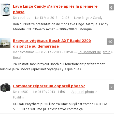
Lave Linge Candy s'arrete après la premiere
6
phase
De : zuthos — Le 13 Mar 2013 - 12h26 —
Lave-linge
>
Candy
Bonjour Petite présentation de mon Lave Linge: Marque: Candy
Modèle: CNL 136-47 S Achat: ~ 2006/2007 Historique: ...
Broyeur végétaux Bosch AXT Rapid 2200
10
disjoncte au démarrage
De : alcofribas — Le 25 Fév 2013 - 13h58 —
Equipement de jardin
>
Bosch
J'ai ressorti mon broyeur Bosch qui fonctionnait parfaitement
lorsque je l'ai stocké (après nettoyage) il y a quelques...
Comment réparer un appareil photo?
2
De : titi502 — Le 25 Fév 2013 - 11h01 —
Appareil photo
>
Fujifilm
KODAK easyshare p850 il ne s'allume plus,il est tombé FUJIFILM
S5000 il ne s'allume plus c'est arrivé comme ça