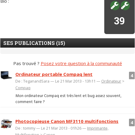
Bio :
39
SES PUBLICATIONS (15)
Pas trouvé ?
Posez votre question à la communauté
Ordinateur portable Compaq lent
4
De : TeganandSara — Le 21 Mar 2013 - 13h11 —
Ordinateur
>
Compaq
Mon ordinateur Compaq est très lent et bug assez souvent,
comment faire ?
Photocopieuse Canon MF3110 multifonctions
4
De : tommy — Le 21 Mar 2013 - 01h26 —
Imprimante,
Multifonction
>
Canon