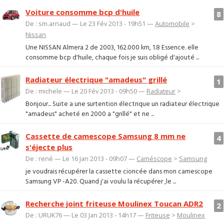
Voiture consomme bcp d'huile
8
De : sm.arnaud — Le 23 Fév 2013 - 19h51 —
Automobile
>
Nissan
Une NISSAN Almera 2 de 2003, 162.000 km, 1.8 Essence. elle
consomme bcp d'huile, chaque fois je suis obligé d'ajouté ...
Radiateur électrique "amadeus" grillé
1
De : michele — Le 20 Fév 2013 - 09h50 —
Radiateur
>
Bonjour... Suite a une surtention électrique un radiateur électrique
"amadeus" acheté en 2000 a "grillé" et ne ...
Cassette de camescope Samsung 8 mm ne
4
s'éjecte plus
De : rené — Le 16 Jan 2013 - 09h07 —
Caméscope
>
Samsung
je voudrais récupérer la cassette cioncée dans mon camescope
Samsung VP -A20. Quand j'ai voulu la récupérer ,le ...
Recherche joint friteuse Moulinex Toucan ADR2
2
De : URUK76 — Le 03 Jan 2013 - 14h17 —
Friteuse
>
Moulinex