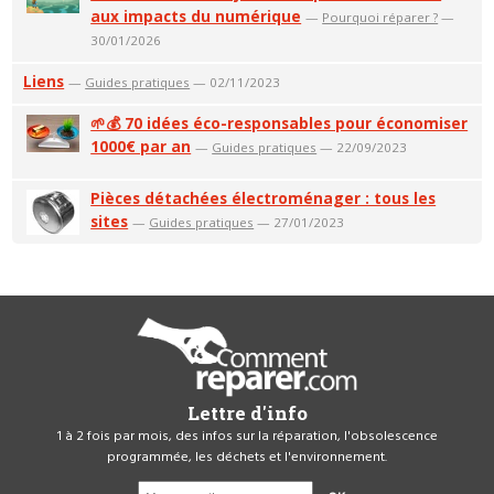
aux impacts du numérique
—
Pourquoi réparer ?
—
30/01/2026
Liens
—
Guides pratiques
— 02/11/2023
🌱💰 70 idées éco-responsables pour économiser
1000€ par an
—
Guides pratiques
— 22/09/2023
Pièces détachées électroménager : tous les
sites
—
Guides pratiques
— 27/01/2023
Lettre d'info
1 à 2 fois par mois, des infos sur la réparation, l'obsolescence
programmée, les déchets et l'environnement.