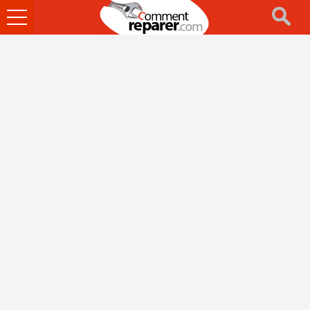
Ouvrir
le
menu