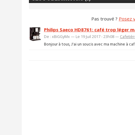
Pas trouvé ?
Posez v
Philips Saeco HD8761: café trop léger m
De : xBiGGyMx — Le 19 Juil 2017 - 23h08 —
Cafetièr
Bonjour à tous, J'ai un soucis avec ma machine à caf