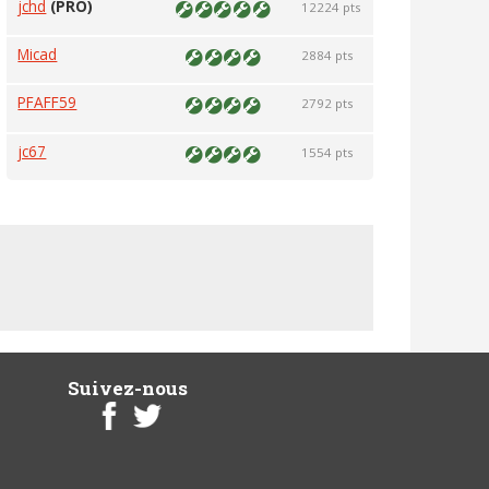
jchd
(PRO)
12224 pts
Micad
2884 pts
PFAFF59
2792 pts
jc67
1554 pts
Suivez-nous