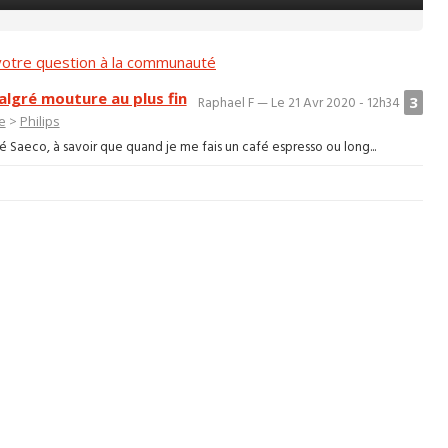
otre question à la communauté
algré mouture au plus fin
3
Raphael F — Le 21 Avr 2020 - 12h34
e
>
Philips
é Saeco, à savoir que quand je me fais un café espresso ou long...