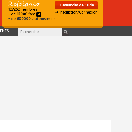
Demander de l'aide
127262
membres
➜ Inscription/Connexion
+ de
15000
fans
+ de
600000
visiteurs/mois
ENTS