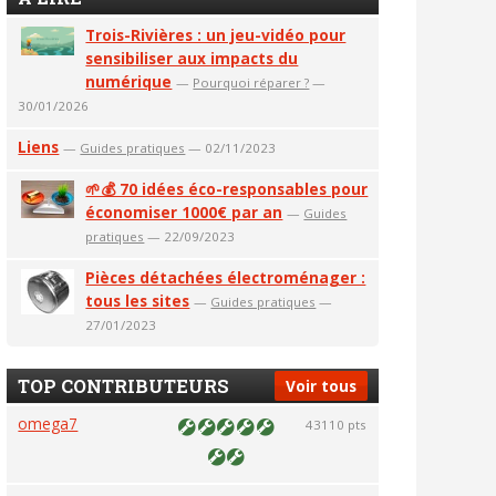
Trois-Rivières : un jeu-vidéo pour
sensibiliser aux impacts du
numérique
—
Pourquoi réparer ?
—
30/01/2026
Liens
—
Guides pratiques
— 02/11/2023
🌱💰 70 idées éco-responsables pour
économiser 1000€ par an
—
Guides
pratiques
— 22/09/2023
Pièces détachées électroménager :
tous les sites
—
Guides pratiques
—
27/01/2023
TOP CONTRIBUTEURS
Voir tous
omega7
43110 pts