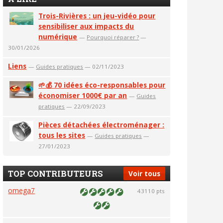
Trois-Rivières : un jeu-vidéo pour
sensibiliser aux impacts du
numérique
—
Pourquoi réparer ?
—
30/01/2026
Liens
—
Guides pratiques
— 02/11/2023
🌱💰 70 idées éco-responsables pour
économiser 1000€ par an
—
Guides
pratiques
— 22/09/2023
Pièces détachées électroménager :
tous les sites
—
Guides pratiques
—
27/01/2023
TOP CONTRIBUTEURS
Voir tous
omega7
43110 pts