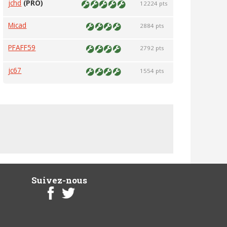
jchd
(PRO)
12224 pts
Micad
2884 pts
PFAFF59
2792 pts
jc67
1554 pts
Suivez-nous