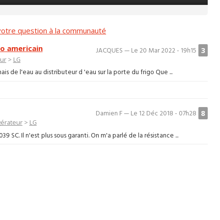
otre question à la communauté
go americain
3
JACQUES — Le 20 Mar 2022 - 19h15
eur
>
LG
is de l'eau au distributeur d 'eau sur la porte du frigo Que ...
8
Damien F — Le 12 Déc 2018 - 07h28
gérateur
>
LG
SC. Il n'est plus sous garanti. On m'a parlé de la résistance ...