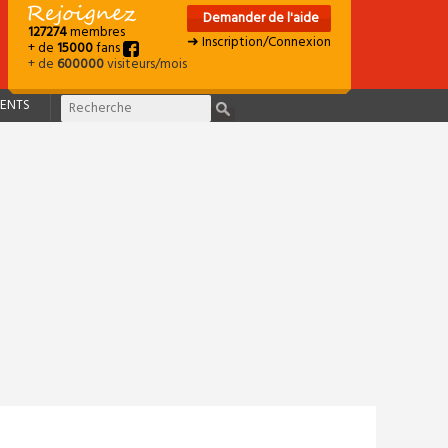
Demander de l'aide
127274
membres
➜ Inscription/Connexion
+ de
15000
fans
+ de
600000
visiteurs/mois
ENTS