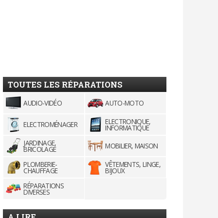
TOUTES LES RÉPARATIONS
AUDIO-VIDÉO
AUTO-MOTO
ELECTRONIQUE,
ELECTROMÉNAGER
INFORMATIQUE
JARDINAGE,
MOBILIER, MAISON
BRICOLAGE
PLOMBERIE-
VÊTEMENTS, LINGE,
CHAUFFAGE
BIJOUX
RÉPARATIONS
DIVERSES
A LIRE