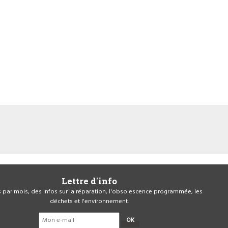
Lettre d'info
is par mois, des infos sur la réparation, l'obsolescence programmée, les
déchets et l'environnement.
OK