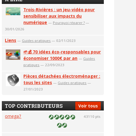
Trois-Rivières : un jeu-vidéo pour
sensibiliser aux impacts du
numérique
—
Pourquoi réparer ?
—
30/01/2026
Liens
—
Guides pratiques
— 02/11/2023
🌱💰 70 idées éco-responsables pour
économiser 1000€ par an
—
Guides
pratiques
— 22/09/2023
Pièces détachées électroménager :
tous les sites
—
Guides pratiques
—
27/01/2023
TOP CONTRIBUTEURS
Voir tous
omega7
43110 pts