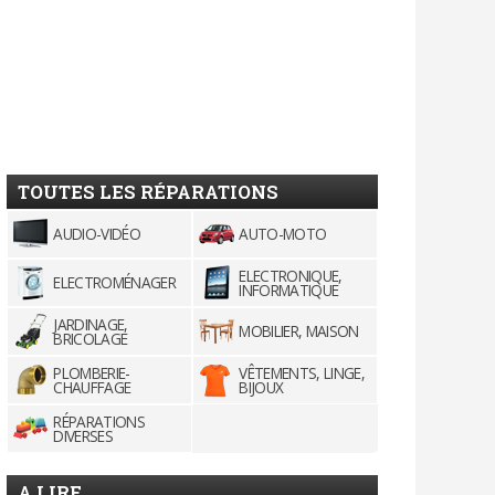
TOUTES LES RÉPARATIONS
AUDIO-VIDÉO
AUTO-MOTO
ELECTRONIQUE,
ELECTROMÉNAGER
INFORMATIQUE
JARDINAGE,
MOBILIER, MAISON
BRICOLAGE
PLOMBERIE-
VÊTEMENTS, LINGE,
CHAUFFAGE
BIJOUX
RÉPARATIONS
DIVERSES
A LIRE