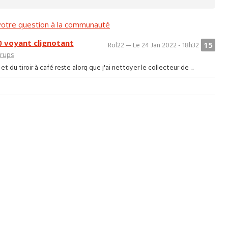
otre question à la communauté
0 voyant clignotant
15
Rol22 — Le 24 Jan 2022 - 18h32
rups
du tiroir à café reste alorq que j'ai nettoyer le collecteur de ...