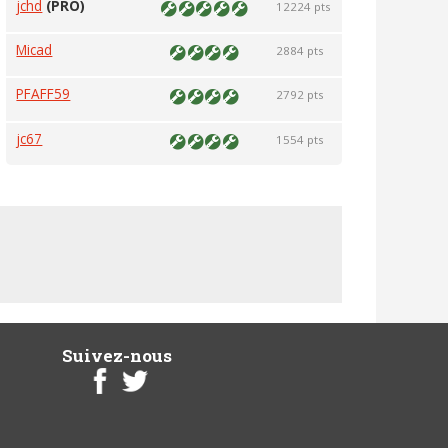
jchd
(PRO)
12224 pts
Micad
2884 pts
PFAFF59
2792 pts
jc67
1554 pts
Suivez-nous