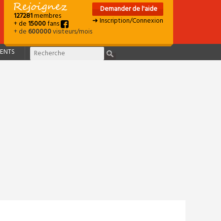
Demander de l'aide
127281
membres
➜ Inscription/Connexion
+ de
15000
fans
+ de
600000
visiteurs/mois
ENTS