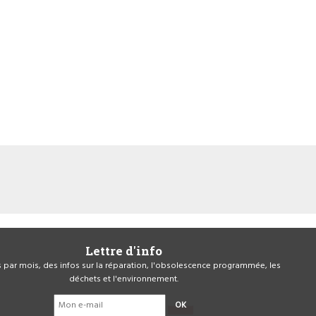
Lettre d'info
is par mois, des infos sur la réparation, l'obsolescence programmée, les
déchets et l'environnement.
OK