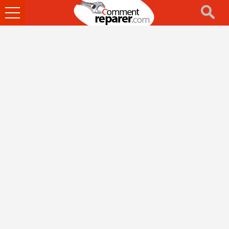
Ouvrir
le
menu