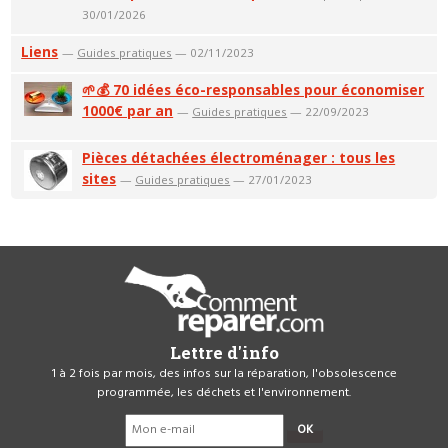
30/01/2026
Liens
—
Guides pratiques
— 02/11/2023
🌱💰 70 idées éco-responsables pour économiser
1000€ par an
—
Guides pratiques
— 22/09/2023
Pièces détachées électroménager : tous les
sites
—
Guides pratiques
— 27/01/2023
Lettre d'info
1 à 2 fois par mois, des infos sur la réparation, l'obsolescence
programmée, les déchets et l'environnement.
OK