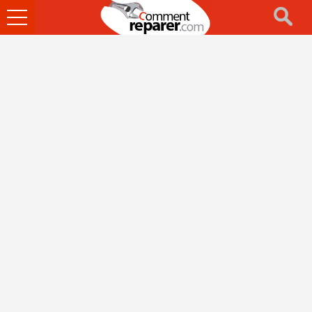
Ouvrir
le
menu