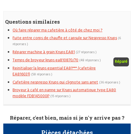
Questions similaires
Où faire réparer ma cafetière à côté de chez moi ?
Fuite entre corps de chauffe et capsule sur Nespresso Krups
(6
réponses )
Réparer machine à grain Krups EA81
(27 réponses )
Temps de broyeur krups ea810870/70
(48 réponses )
Réparé
Reinitialiser la krups essential EA81*** (cafetière
EA816031)
(58 réponses )
Cafetière nespresso Krups qui clignote sans arret
(36 réponses )
Broyeur à café en panne sur Krups automatique type EA80
modèle FDB145000P
(15 réponses )
Réparer, c'est bien, mais si je n'y arrive pas ?
Pièces détachées