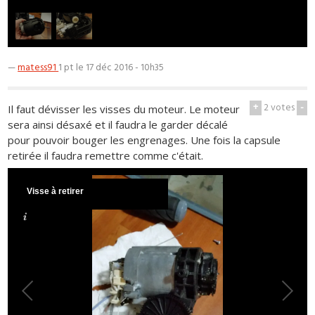
—
matess91
1 pt
le 17 déc 2016 - 10h35
+
2
votes
-
Il faut dévisser les visses du moteur. Le moteur
sera ainsi désaxé et il faudra le garder décalé
pour pouvoir bouger les engrenages. Une fois la capsule
retirée il faudra remettre comme c'était.
Visse à retirer