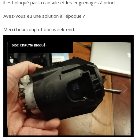
il est bloqué par la capsule et les engrenages à priori...
Avez-vous eu une solution à l'époque ?
Merci beaucoup et bon week-end.
bloc chauffe bloqué
1
/
2