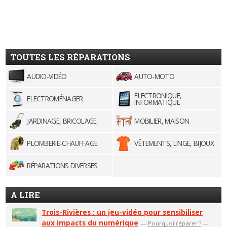
TOUTES LES RÉPARATIONS
AUDIO-VIDÉO
AUTO-MOTO
ELECTRONIQUE,
ELECTROMÉNAGER
INFORMATIQUE
JARDINAGE, BRICOLAGE
MOBILIER, MAISON
PLOMBERIE-CHAUFFAGE
VÊTEMENTS, LINGE, BIJOUX
RÉPARATIONS DIVERSES
A LIRE
Trois-Rivières : un jeu-vidéo pour sensibiliser
aux impacts du numérique
—
Pourquoi réparer ?
—