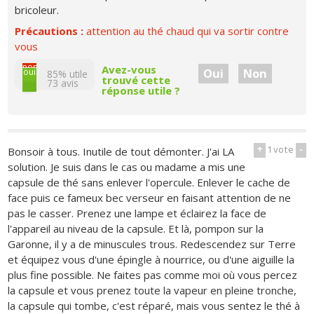
bricoleur.
Précautions :
attention au thé chaud qui va sortir contre
vous
non
Avez-vous
Oui
Non
oui
85% utile
trouvé cette
73
avis
réponse utile ?
+
1
vote
-
Bonsoir à tous. Inutile de tout démonter. J'ai LA
solution. Je suis dans le cas ou madame a mis une
capsule de thé sans enlever l'opercule. Enlever le cache de
face puis ce fameux bec verseur en faisant attention de ne
pas le casser. Prenez une lampe et éclairez la face de
l'appareil au niveau de la capsule. Et là, pompon sur la
Garonne, il y a de minuscules trous. Redescendez sur Terre
et équipez vous d'une épingle à nourrice, ou d'une aiguille la
plus fine possible. Ne faites pas comme moi où vous percez
la capsule et vous prenez toute la vapeur en pleine tronche,
la capsule qui tombe, c'est réparé, mais vous sentez le thé à