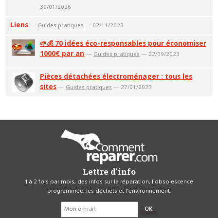
30/01/2026
Liens
—
Guides pratiques
— 02/11/2023
🌱💰 70 idées éco-responsables pour économiser
1000€ par an
—
Guides pratiques
— 22/09/2023
Pièces détachées électroménager : tous les
sites
—
Guides pratiques
— 27/01/2023
Lettre d'info
1 à 2 fois par mois, des infos sur la réparation, l'obsolescence
programmée, les déchets et l'environnement.
OK