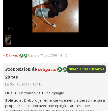
1
/
1
—
Demony
15 pts
le 17 déc 2016 - 18h10
Proposition de
sebparis
Niveau : Débutant-e
29 pts
Le 05 Fév 2017 - 18h10
Outils :
un tournevis + une epingle
Solution :
D'abord je remercie vivement la personne qui a
proposé la solution avec une epingle car c'est une