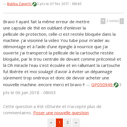
—
Bubba Zanetti
3 pts
le 07 fév 2017 - 18h45
+
2
votes
-
Bravo !! ayant fait la même erreur de mettre
une capsule de thé en oubliant d'enlever la
pellicule de protection, celle-ci est restée bloquée dans la
machine. j'ai visionné la video You tube pour m'aider au
démontage et à l'aide d'une épingle à nourrice que j'ai
ouverte j'ai transpercé la pellicule de la cartouche restée
bloquée, par le trou centrale de devant comme préconisé et
là Oh miracle l'eau s'est écoulée et en rallumant la cartouche
fut libérée et moi soulagé d'avoir à éviter un dépannage
sûrement trop onéreux et donc de devoir acheter une
nouvelle machine. encore merci et bravo !!
—
GP050949
3
pts
le 06 juin 2018 - 08h03
Cette question a été clôturée et n'accepte plus de
commentaires.
Poser une nouvelle question
«
1
2
»