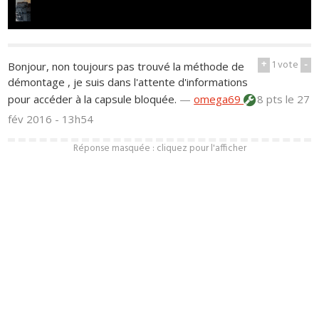
+
1
vote
-
Bonjour, non toujours pas trouvé la méthode de
démontage , je suis dans l'attente d'informations
pour accéder à la capsule bloquée.
—
omega69
8 pts
le 27
fév 2016 - 13h54
Réponse masquée : cliquez pour l'afficher