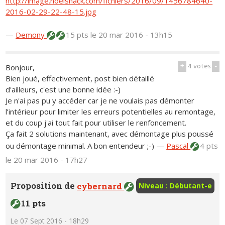
http://image.noelshack.com/fichiers/2016/09/1456784640-
2016-02-29-22-48-15.jpg
—
Demony
15 pts
le 20 mar 2016 - 13h15
+
4
votes
-
Bonjour,
Bien joué, effectivement, post bien détaillé
d'ailleurs, c'est une bonne idée :-)
Je n'ai pas pu y accéder car je ne voulais pas démonter
l’intérieur pour limiter les erreurs potentielles au remontage,
et du coup j'ai tout fait pour utiliser le renfoncement.
Ça fait 2 solutions maintenant, avec démontage plus poussé
ou démontage minimal. A bon entendeur ;-)
—
Pascal
4 pts
le 20 mar 2016 - 17h27
Proposition de
cybernard
Niveau : Débutant-e
11 pts
Le 07 Sept 2016 - 18h29