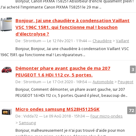
Bonjour, Canon PIXMA TS8251 Absorbeur d'encre quasiment plein !
J'ai acheté l'imprimante Canon PIXMA TS8251 le 29 mai ...
Bonjour, Jai une chaudière à condensation Vaillant
VSC 196C 15R1. qui fonctionne mal ! bouchon
d'électrolyse ?
De : Strontium — Le 12 Fév 2021 - 11h44 —
Chaudière
>
Vaillant
Bonjour, Bonjour, Jai une chaudière à condensation Vaillant VSC
196C 15R1. qui fonctionne mal ! Les réparateurs ...
Démonter phare avant gauche de ma 207
3
PEUGEOT 1.6 HDi 112 cv, 5 portes.
De : Strontium — Le 17 Oct 2020 - 16h54 —
Automobile
>
Peugeot
Bonjour, Comment démonter, un phare avant gauche, sur 207
PEUGEOT 1.6 HDi 112 cv, 5 portes. Quand il pleut, beaucoup de...
Micro ondes samsung MS28H5125GK
72
De : Vidda72 — Le 09 Aoû 2018 - 15h34 —
Four micro-ondes
>
Samsung
Bonjour, malheureusement je n'ai pas trouvé d'aide pour mon