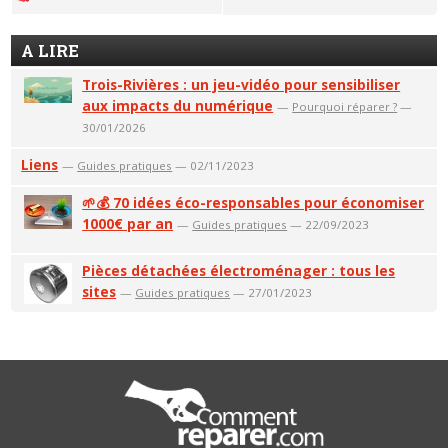
A LIRE
Trois-Rivières : un jeu-vidéo pour sensibiliser
aux impacts du numérique
—
Pourquoi réparer ?
—
30/01/2026
Liens
—
Guides pratiques
— 02/11/2023
🌱💰 70 idées éco-responsables pour économiser
1000€ par an
—
Guides pratiques
— 22/09/2023
Pièces détachées électroménager : tous les
sites
—
Guides pratiques
— 27/01/2023