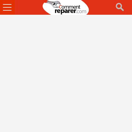
Ouvrir
le
menu