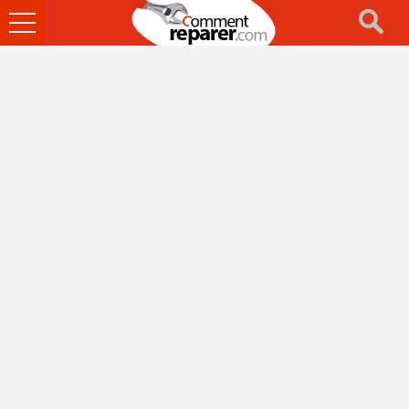
Ouvrir
le
menu