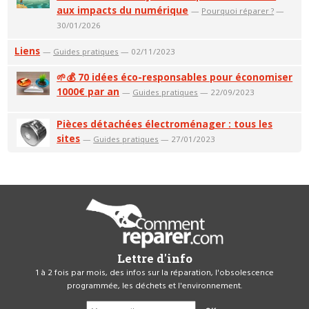
aux impacts du numérique
—
Pourquoi réparer ?
—
30/01/2026
Liens
—
Guides pratiques
— 02/11/2023
🌱💰 70 idées éco-responsables pour économiser
1000€ par an
—
Guides pratiques
— 22/09/2023
Pièces détachées électroménager : tous les
sites
—
Guides pratiques
— 27/01/2023
Lettre d'info
1 à 2 fois par mois, des infos sur la réparation, l'obsolescence
programmée, les déchets et l'environnement.